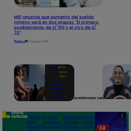
MEF anuncia que aumento del sueldo
mínimo será en dos etapas: "El primero,
posiblemente, de S/ 100 y el otro de S/
70"
Política
07 de agosto 2026
Lima
07 de
agosto
2026
Ola de
calor se
extiende
hasta el
Encuéntranos también en
lunes 10
de
agosto en
Lima y
Teléfono: 219
X
otras 16
Política
Te ayudo
Política de privacidad
1000
regiones
Lima
Tendencias
Términos y condiciones
Av. San
Deportes
Espectáculos
Términos y condiciones
Felipe 968