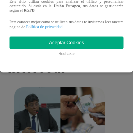
Este sitio utiliza cookies para analizar el tráfico y personalizar
ver capítulo 150 completo (online y
ver c
contenido. Si estás en la
Unión Europea
, tus datos se gestionarán
según el
RGPD
.
español)
españ
Para conocer mejor como se utilizan tus datos te invitamos leer nuestra
Política de privacidad
pagina de
.
Aceptar Cookies
También te puede
Rechazar
interesar