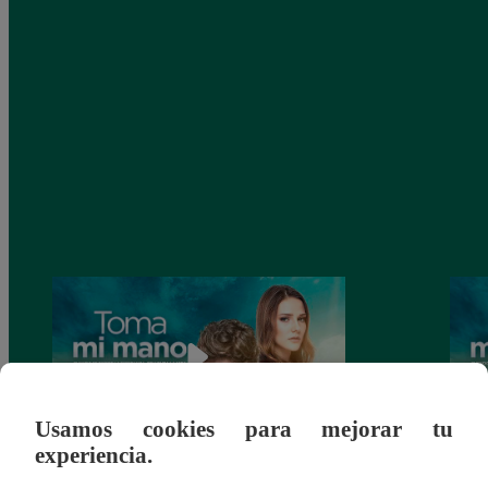
Usamos cookies para mejorar tu
experiencia.
Toma mi mano, Viernes 27 de diciembre –
Toma 