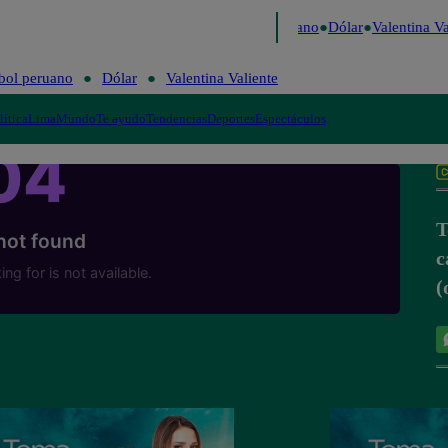
Caigo de Risa
Perú Decide 2026
Fútbol peruano
Dólar
Valentina Val
bol peruano
Dólar
Valentina Valiente
lítica
Lima
Mundo
Te ayudo
Tendencias
Deportes
Espectáculos
T
c
(