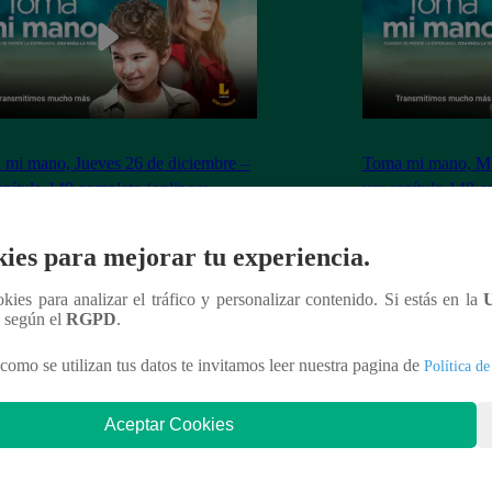
mi mano, Jueves 26 de diciembre –
Toma mi mano, Mar
apítulo 149 completo (online y
ver capítulo 148 c
ol)
español)
ies para mejorar tu experiencia.
ookies para analizar el tráfico y personalizar contenido. Si estás en la
n según el
RGPD
.
nteresar
como se utilizan tus datos te invitamos leer nuestra pagina de
Política de
Aceptar Cookies