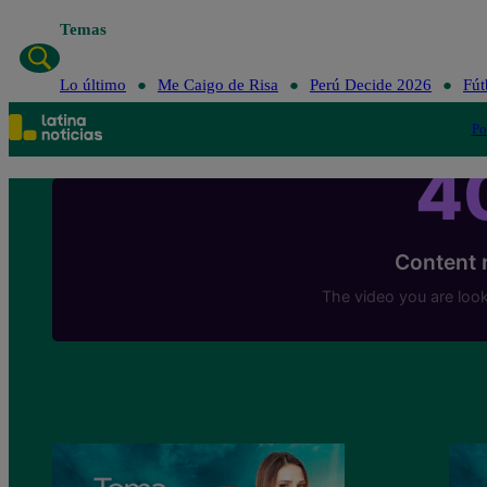
Temas
Lo último
Me 
Lo último
Me Caigo de Risa
Perú Decide 2026
Fút
Po