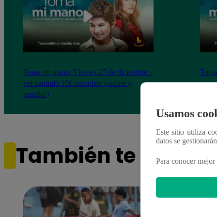
Toma mi mano, Viernes 27 de diciembre –
Toma 
ver capítulo 150 completo (online y
ver c
español)
españ
Usamos cook
Este sitio utiliza c
datos se gestionará
También te puede i
Para conocer mejor 