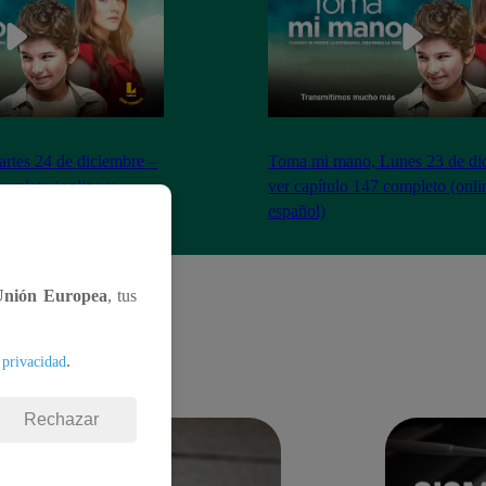
tes 24 de diciembre –
Toma mi mano, Lunes 23 de di
ompleto (online y
ver capítulo 147 completo (onli
español)
Unión Europea
, tus
.
 privacidad
Rechazar