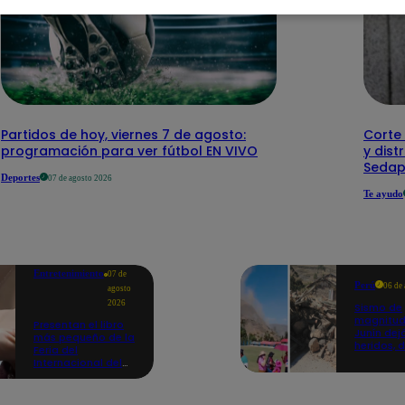
Partidos de hoy, viernes 7 de agosto:
Corte 
programación para ver fútbol EN VIVO
y dist
Sedap
Deportes
07 de agosto 2026
Te ayudo
Entretenimiento
07 de
Perú
06 de
agosto
2026
Sismo de
magnitud
Presentan el libro
Junín dej
más pequeño de la
heridos, 
Feria del
hogares 
Internacional del
propició
Libro de Lima: mide
desprend
casi la falange de
un dedo