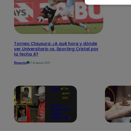
Torneo Clausura: ¿A qué hora y dónde
ver Universitario vs. Sporting Cristal por
la fecha 4?
Deportes
07 de agosto 2026
Mundo
07 de
agosto
2026
Nueve
influencers
fueron
asesinados
por la
guerra
interna en