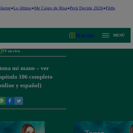
iente
Lo último
Me Caigo de Risa
Perú Decide 2026
Fútbol peruano
TV en vivo
MENÚ
TV en vivo
oma mi mano – ver
apítulo 106 completo
online y español)