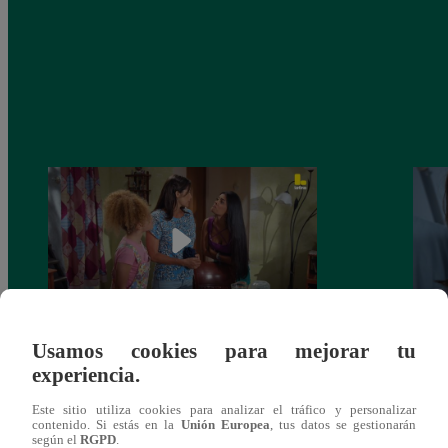
Usamos cookies para mejorar tu
Valentina Valiente capítulo 44: Kathy y
Valen
experiencia.
Jenny atan cabos sobre la relación entre
enfre
Elsa y Wilfredo!
abraz
Este sitio utiliza cookies para analizar el tráfico y personalizar
contenido. Si estás en la
Unión Europea
, tus datos se gestionarán
según el
RGPD
.