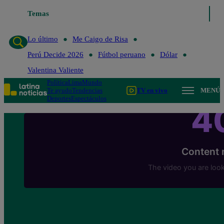
Lo último
Temas
Me Caigo de Risa
Perú Decide 2026
Fútbol peruano
Lo último
Me Caigo de Risa
Perú Decide 2026
Fútbol peruano
Dólar
Valentina Valiente
Política
Lima
Mundo
Te ayudo
Tendencias
TV en vivo
MENÚ
Deportes
Espectáculos