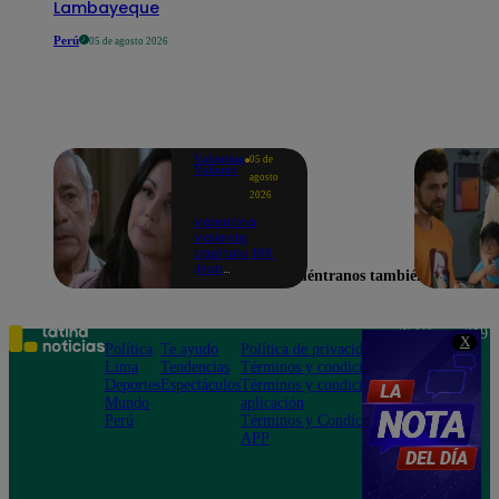
Lambayeque
Perú
05 de agosto 2026
Valentina
05 de
Valiente
agosto
2026
Valentina
Valiente
capítulo 108:
¡Don
Encuéntranos también en
Edmundo
empieza a
sospechar de
Frida tras
Teléfono: 219
X
descubrir una
Política
Te ayudo
Política de privacidad
1000
contradicción
Lima
Tendencias
Términos y condiciones
Av. San
en una
Deportes
Espectáculos
Términos y condiciones
Felipe 968
conversación!
Mundo
aplicación
Jesús María
Perú
Términos y Condiciones
APP