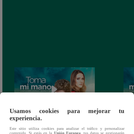
Usamos cookies para mejorar tu
experiencia.
Toma mi mano, Viernes 27 de diciembre –
Toma 
Este sitio utiliza cookies para analizar el tráfico y personalizar
ver capítulo 150 completo (online y
ver c
contenido. Si estás en la
Unión Europea
, tus datos se gestionarán