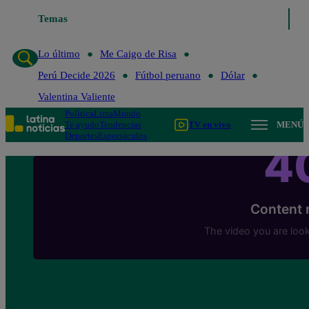
Temas
Lo último
Me Caigo de Risa
Perú Decide 20
Lo último
Me Caigo de Risa
Perú Decide 2026
Fútbol peruano
Dólar
Valentina Valiente
Política
Lima
Mundo
Te ayudo
Tendencias
TV en vivo
MENÚ
Deportes
Espectáculos