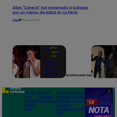
Alias "Careca" fue asesinado a balazos
por un menor de edad en La Perla
Lima
09 de agosto 2026
Yo
08 de
Soy
agosto
2026
Yo Soy
2026 EN
VIVO:
Favio
Encuéntranos también en
Enríquez
sorprende
como
Ricky
Teléfono: 219
X
Martin y
Política
Te ayudo
Política de privacidad
1000
pone a
Lima
Tendencias
Términos y condiciones
Av. San
bailar a
Deportes
Espectáculos
Términos y condiciones
Felipe 968
todos en
Mundo
aplicación
Jesús María
pleno
Perú
Términos y Condiciones
CASTING
APP
EN VIVO