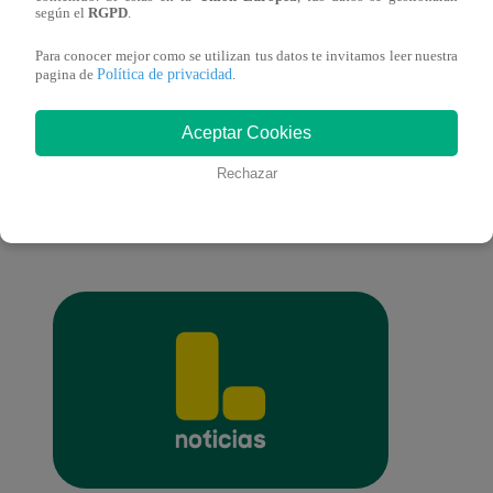
español)
españ
según el
RGPD
.
Para conocer mejor como se utilizan tus datos te invitamos leer nuestra
Política de privacidad
pagina de
.
También te puede
Aceptar Cookies
Rechazar
interesar