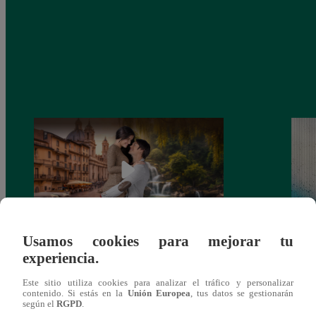
Usamos cookies para mejorar tu
Latina estrenará el 28 de abril “Mi vida
Dos e
experiencia.
eres tú”: una historia de cartas y amor que
capít
lo cambiará todo
Este sitio utiliza cookies para analizar el tráfico y personalizar
contenido. Si estás en la
Unión Europea
, tus datos se gestionarán
según el
RGPD
.