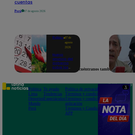
cuentas
Perú
07 de agosto 2026
Política
07 de
agosto
2026
Nuevo
anuncio del
Gobierno
sobre los
Encuéntranos también en
feriados:
¿Ya no
serán
movidos a
Teléfono: 219
X
los viernes?
Política
Te ayudo
Política de privacidad
1000
Lima
Tendencias
Términos y condiciones
Av. San
Deportes
Espectáculos
Términos y condiciones
Felipe 968
Mundo
aplicación
Jesús María
Perú
Términos y Condiciones
APP