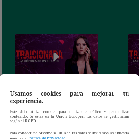
Traicionada, Martes 10 de diciembre –
Traic
Usamos cookies para mejorar tu
capítulo 88 completo (en línea y español)
capít
experiencia.
Este sitio utiliza cookies para analizar el tráfico y personalizar
contenido. Si estás en la
Unión Europea
, tus datos se gestionarán
según el
RGPD
.
También te puede
Para conocer mejor como se utilizan tus datos te invitamos leer nuestra
Política de privacidad
pagina de
.