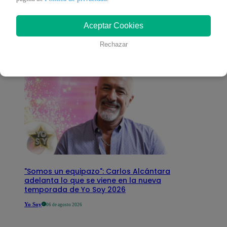
interesar
Aceptar Cookies
Rechazar
"Somos un equipazo": Carlos Alcántara
adelanta lo que se viene en la nueva
temporada de Yo Soy 2026
Yo Soy
06 de agosto 2026