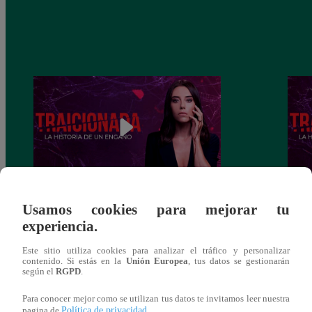
Traicionada, Martes 10 de diciembre –
Traic
Usamos cookies para mejorar tu
capítulo 88 completo (en línea y español)
capít
experiencia.
Este sitio utiliza cookies para analizar el tráfico y personalizar
contenido. Si estás en la
Unión Europea
, tus datos se gestionarán
según el
RGPD
.
También te puede
Para conocer mejor como se utilizan tus datos te invitamos leer nuestra
Política de privacidad
pagina de
.