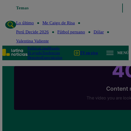
Temas
Lo último
Me Caigo de 
Lo último
Me Caigo de Risa
Perú Decide 2026
Fútbol peruano
Dólar
Valentina Valiente
Política
Lima
Mundo
Te ayudo
Tendencias
TV en vivo
MENÚ
Deportes
Espectáculos