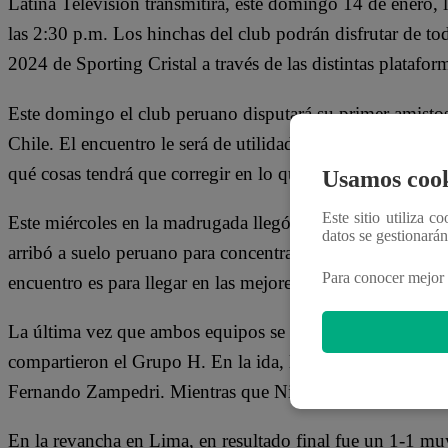
Latina Televisión transmitirá, este domingo 14 de enero, l
las 2:30 p.m. Los hinchas del club podrán disfrutar de tod
2024 de Sporting Cristal a través de las distintas platafor
Este domingo el club peruano disputará su primer amistoso
Chile. El encuentro le será de utilidad al DT celeste, End
qué cosas tendrá que corregir en lo que queda de la pret
Usamos cook
Este sitio utiliza c
Este miércoles en la madrugada llegó todo el equipo de U
datos se gestionará
arribó a suelo peruano para concentrar para lo que será el
Para conocer mejor 
encuentro es para llegar en las mejores condiciones para e
La última vez que ambos equipos se vieron las caras fue
compartieron el Grupo H. En la ida, los chilenos se imp
Fernando Zampedri. Mientras que Nilson Loyola puso el 1
En la revancha en Lima, en resultado final fue un 1-1 mu