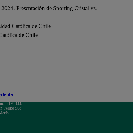
 2024. Presentación de Sporting Cristal vs.
idad Católica de Chile
 Católica de Chile
Tarde Celeste 2024
U. Católica de Chile
rtículo
ono: 219 1000
n Felipe 968
María