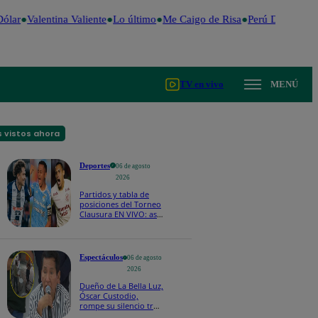
lar
Valentina Valiente
Lo último
Me Caigo de Risa
Perú Decide 202
TV en vivo
MENÚ
 vistos ahora
Deportes
06 de agosto
2026
Partidos y tabla de
posiciones del Torneo
Clausura EN VIVO: así
van los equipos en la
fecha 4
Espectáculos
06 de agosto
2026
Dueño de La Bella Luz,
Óscar Custodio,
rompe su silencio tras
denuncia de acoso de