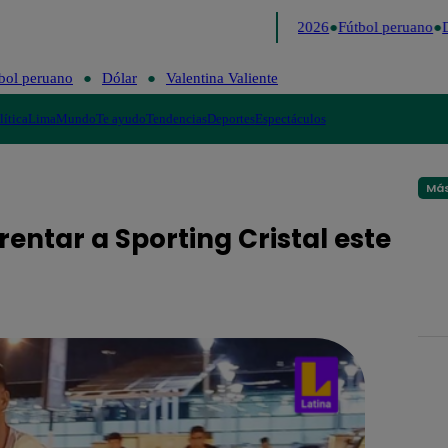
Lo último
Me Caigo de Risa
Perú Decide 2026
Fútbol peruano
Dó
bol peruano
Dólar
Valentina Valiente
lítica
Lima
Mundo
Te ayudo
Tendencias
Deportes
Espectáculos
Más
rentar a Sporting Cristal este