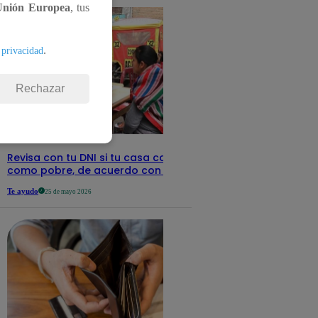
Unión Europea
, tus
.
 privacidad
Rechazar
Revisa con tu DNI si tu casa califica
como pobre, de acuerdo con el Sisfoh
Te ayudo
25 de mayo 2026