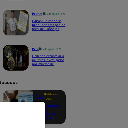
Política
06 de agosto 2026
Harvey Colchado se
pronuncia tras pedido
fiscal de 9 años y 4
meses de prisión en
su contra
Perú
05 de agosto 2026
Ordenan excarcelar a
militares investigados
por muerte de
jóvenes durante
operativo en
Colcabamba
tacados
Te
26 de mayo
ayudo
2025
Revisa si tienes
deudas
consultando
con tu DNI:
aquí los
detalles