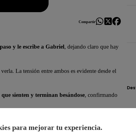
Compartir
paso y le escribe a Gabriel
, dejando claro que hay
 verla. La tensión entre ambos es evidente desde el
Des
o que sienten y terminan besándose
, confirmando
oficial!
ies para mejorar tu experiencia.