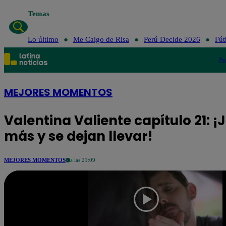
Temas
Lo último
Me Caigo de Risa
Perú Decide 2026
Fút
Po
MEJORES MOMENTOS
Valentina Valiente capítulo 21: ¡
más y se dejan llevar!
MEJORES MOMENTOS
a las 21:09