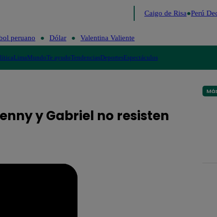
Lo último
Me Caigo de Risa
Perú Dec
bol peruano
Dólar
Valentina Valiente
lítica
Lima
Mundo
Te ayudo
Tendencias
Deportes
Espectáculos
Más
Jenny y Gabriel no resisten