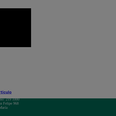
 Televisión
Mariel Ocampo
Mayra Goñi
to Moll
Rodrigo Brand
televisión
rtículo
ono: 219 1000
n Felipe 968
María