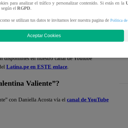
nteractúa con los talentos, obtén datos inéditos y
ookies para analizar el tráfico y personalizar contenido. Si estás en la
n según el
RGPD
.
como se utilizan tus datos te invitamos leer nuestra pagina de
Política de
MqraDNgjzM3Q
Aceptar Cookies
entina Valiente”?
án disponibles en nuestro canal de Youtube
del
Latina.pe en ESTE enlace
.
entina Valiente”?
nte” con Daniella Acosta vía el
canal de YouTube