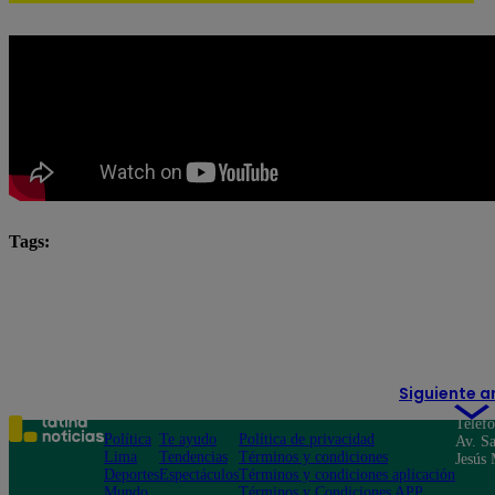
Tags:
Katia Condos
Latina
latina novelas
Latina
novela latina
novelas
novelas latina
Rober
Valentina Valiente
Siguiente a
Teléf
Política
Te ayudo
Política de privacidad
Av. Sa
Lima
Tendencias
Términos y condiciones
Jesús 
Deportes
Espectáculos
Términos y condiciones aplicación
Mundo
Términos y Condiciones APP