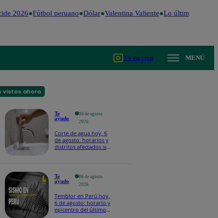
ide 2026
Fútbol peruano
Dólar
Valentina Valiente
Lo último
Me Cai
TV en vivo
MENÚ
 vistos ahora
Te
06 de agosto
ayudo
2026
Corte de agua hoy, 6
de agosto: horarios y
distritos afectados sin
el servicio de Sedapal
Te
06 de agosto
ayudo
2026
Temblor en Perú hoy,
6 de agosto: horario y
epicentro del último
sismo, según IGP