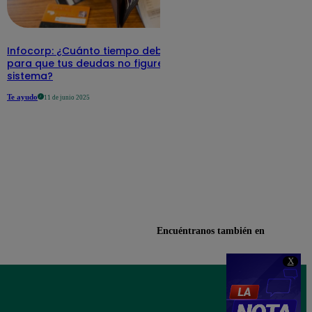
Infocorp: ¿Cuánto tiempo debe pasar
para que tus deudas no figuren en su
sistema?
Te ayudo
11 de junio 2025
Encuéntranos también en
X