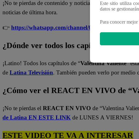
¡No te pierdas de contenido y noticias
EXCLUSIVAS
! I
Este sitio utiliza c
datos se gestionará
noticias de última hora.
Para conocer mejor 
👉
https://whatsapp.com/channel/0029Va4WPy1F
¿Dónde ver todos los capítulos de “Val
¡Latino! Todos los capítulos de “
Valentina Valiente
” est
de
Latina Televisión
. También pueden verlo por medio 
¿Cómo ver el REACT EN VIVO de “Val
¡No te pierdas el
REACT EN VIVO
de “Valentina Valie
de Latina EN ESTE LINK
de LUNES A VIERNES!
ESTE VIDEO TE VA A INTERESAR