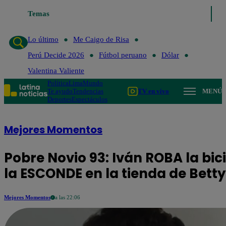
Temas
Lo último
Me Caigo de Risa
Perú De
Lo último
Me Caigo de Risa
Perú Decide 2026
Fútbol peruano
Dólar
Valentina Valiente
Política
Lima
Mundo
Te ayudo
Tendencias
TV en vivo
MENÚ
Deportes
Espectáculos
Mejores Momentos
Pobre Novio 93: Iván ROBA la bic
la ESCONDE en la tienda de Betty
Mejores Momentos
a las 22:06