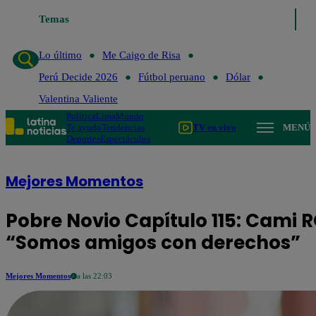
Temas
Lo último
Me Caigo de Risa
Perú D
Lo último
Me Caigo de Risa
Perú Decide 2026
Fútbol peruano
Dólar
Valentina Valiente
Política
Lima
Mundo
Te ayudo
Tendencias
TV en vivo
MENÚ
Deportes
Espectáculos
Mejores Momentos
Pobre Novio Capítulo 115: Cami 
“Somos amigos con derechos”
Mejores Momentos
a las 22:03