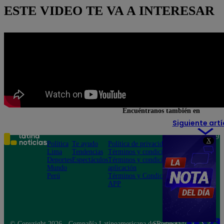
ESTE VIDEO TE VA A INTERESAR
Encuéntranos también en
Siguiente artí
Teléfono: 219
X
Política
Te ayudo
Política de privacidad
1000
Lima
Tendencias
Términos y condiciones
Av. San
Deportes
Espectáculos
Términos y condiciones
Felipe 968
Mundo
aplicación
Jesús María
Perú
Términos y Condiciones
APP
© Copyright 2026 - Compañía Latinoamericana de Radio Difusión S.A.
Síguenos