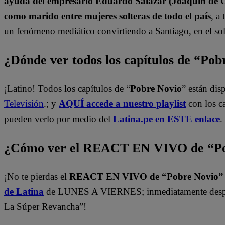
ayuda del empresario Eduardo Salazar (Joaquín de Or
como marido entre mujeres solteras de todo el país
, a
un fenómeno mediático convirtiendo a Santiago, en el sol
¿Dónde ver todos los capítulos de “Po
¡Latino! Todos los capítulos de “
Pobre Novio
” están di
Televisión
.; y
AQUÍ accede a nuestro playlist
con los c
pueden verlo por medio del
Latina.pe en ESTE enlace
.
¿Cómo ver el REACT EN VIVO de “Po
¡No te pierdas el
REACT EN VIVO de “Pobre Novio
de Latina
de LUNES A VIERNES; inmediatamente despu
La Súper Revancha”!