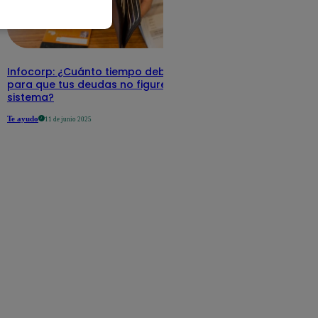
Infocorp: ¿Cuánto tiempo debe pasar
para que tus deudas no figuren en su
sistema?
Te ayudo
11 de junio 2025