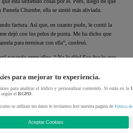
ue está sintiendo cosas por él. Pero, luego de que
n Pamela Chumbe, ella se sintió más aliviada.
ando factura. Así que, en cuanto pudo, le contó la
 me dejó con los pelos de punta. Me ha dicho que
amela para terminar con ella”, confesó.
tá pasando entre ellos. “¡Yo le dije! Eso fue lo que
en la garganta, estoy toda angustiada. ¿Te imaginas
se imaginó la mujer.
ies para mejorar tu experiencia.
ookies para analizar el tráfico y personalizar contenido. Si estás en la
n según el
RGPD
.
como se utilizan tus datos te invitamos leer nuestra pagina de
Política de
Aceptar Cookies