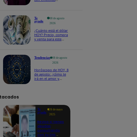
palabras: “Lo voy a
extrañar muchísimo”!
Te
08 de agosto
ayudo
2026
¿Cuánto está el dólar
HOY? Precio, compra
y venta para este
sábado 8 de agosto
Tendencias
08 de agosto
2026
Horóscopo de HOY, 8
de agosto: ¿cómo te
irá en el amor y
trabajo, según la IA?
tacados
Te
26 de mayo
ayudo
2025
Revisa si tienes
deudas
consultando
con tu DNI: