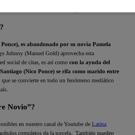
ue duele la destrucción de un hogar”.
a?
o Ponce), es abandonado por su novia Pamela
igo Johnny (Manuel Gold) aprovecha esta
ed social de citas, es así como
con la ayuda del
antiago (Nico Ponce) se rifa como marido entre
so que se convierte en todo un fenómeno mediático
aís.
bre Novio”?
sponibles en nuestro canal de Youtube de
Latina
apítulos completos de la novela. También pueden