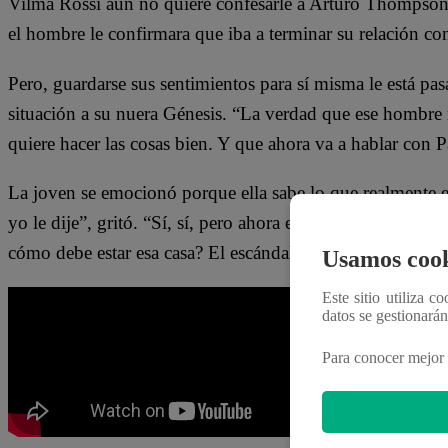
Vilma Rossi aún no quiere confesarle a Arturo Thompson q
el hombre le confirmara que iba a terminar su relación co
Pero, guardarse sus sentimientos para sí misma le está pas
situación a su nuera Génesis. “La verdad que ese hombre
quiere hacer las cosas bien. Y que ahora va a hablar con P
La joven se emocionó porque ella sabe lo que realmente es
yo le dije”, gritó. “Sí, sí, pero ahora estoy con un nudo 
cómo debe estar esa casa? El escándalo que debe haber”, 
Usamos cook
Este sitio utiliza c
datos se gestionará
Para conocer mejor 