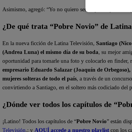
Asimismo, agregó: “Yo no quiero ser culpable, yo sé lo q
¿De qué trata “Pobre Novio” de Latin
En la nueva ficción de Latina Televisión,
Santiago (Nic
(Andrea Luna) el mismo día de su boda
, su mejor am
oportunidad para tomarle una foto y colocarlo en finder, r
empresario Eduardo Salazar (Joaquín de Orbegoso), S
mujeres solteras de todo el país
, a través de un concur
convirtiendo a Santiago, en el soltero más codiciado del p
¿Dónde ver todos los capítulos de “Po
¡Latino! Todos los capítulos de “
Pobre Novio
” están di
Televisión
.; y
AQUÍ accede a nuestro playlist
con los c