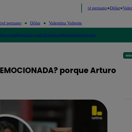
mo
Me Caigo de Risa
Perú Decide 2026
Fútbol peruano
Dólar
Valent
bol peruano
Dólar
Valentina Valiente
lítica
Lima
Mundo
Te ayudo
Tendencias
Deportes
Espectáculos
Más
a ¿EMOCIONADA? porque Arturo