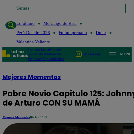
Temas
Lo último
Me Caigo de Risa
Perú Decid
Lo último
Me Caigo de Risa
Perú Decide 2026
Fútbol peruano
Dólar
Valentina Valiente
Política
Lima
Mundo
Te ayudo
Tendencias
TV en vivo
MENÚ
Deportes
Espectáculos
Mejores Momentos
Pobre Novio Capítulo 125: Johnn
de Arturo CON SU MAMÁ
Mejores Momentos
a las 22:21