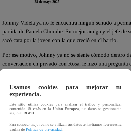
28 de mayo 2025
Johnny Videla ya no le encuentra ningún sentido a perma
partida de Pamela Chumbe. Su mejor amiga y el jefe de s
sacó cara por la joven con la que creció en el barrio.
Por ese motivo, Johnny ya no se siente cómodo dentro de
conversación en privado con Rosa, le hizo una pregunta q
pensado en, tal vez, dejar de trabajar?”.
Pero la mujer no lo tomó tan bien. “¿Me estás diciendo v
Usamos cookies para mejorar tu
experiencia.
Este sitio utiliza cookies para analizar el tráfico y personalizar
contenido. Si estás en la
Unión Europea
, tus datos se gestionarán
según el
RGPD
.
Para conocer mejor como se utilizan tus datos te invitamos leer nuestra
Política de privacidad
pagina de
.