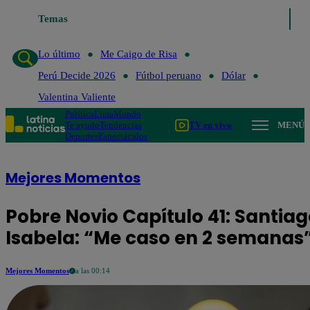
Temas
Lo último
Me Caigo de Risa
Perú Decide 20
Lo último
Me Caigo de Risa
Perú Decide 2026
Fútbol peruano
Dólar
Valentina Valiente
Política
Lima
Mundo
Te ayudo
Tendencias
TV en vivo
MENÚ
Deportes
Espectáculos
Mejores Momentos
Pobre Novio Capítulo 41: Santi
Isabela: “Me caso en 2 semanas
Mejores Momentos
a las 00:14