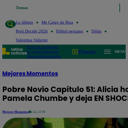
Lo último
Temas
Me Caigo de Risa
Perú Decide 2026
Fútbol peruano
Lo último
Me Caigo de Risa
Perú Decide 2026
Fútbol peruano
Dólar
Valentina Valiente
Política
Lima
Mundo
Te ayudo
Tendencias
TV en vivo
MENÚ
Deportes
Espectáculos
Mejores Momentos
Pobre Novio Capítulo 51: Alicia 
Pamela Chumbe y deja EN SHOC
Mejores Momentos
a las 22:00