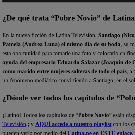
¿De qué trata “Pobre Novio” de Latin
En la nueva ficción de Latina Televisión,
Santiago (Nico
Pamela (Andrea Luna) el mismo día de su boda
, su 
esta oportunidad para tomarle una foto y colocarlo en find
ayuda del empresario Eduardo Salazar (Joaquín de Or
como marido entre mujeres solteras de todo el país
, a
un fenómeno mediático convirtiendo a Santiago, en el sol
¿Dónde ver todos los capítulos de “Po
¡Latino! Todos los capítulos de “
Pobre Novio
” están di
Televisión
.; y
AQUÍ accede a nuestro playlist
con los c
pueden verlo por medio del
Latina.pe en ESTE enlace
.