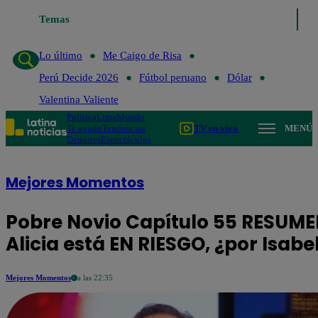
Lo último
Temas
Me Caigo de Risa
Perú Decide 2026
Fútbol peruano
Lo último
Me Caigo de Risa
Perú Decide 2026
Fútbol peruano
Dólar
Valentina Valiente
Política
Lima
Mundo
Te ayudo
Tendencias
TV en vivo
MENÚ
Deportes
Espectáculos
Mejores Momentos
Pobre Novio Capítulo 55 RESUME
Alicia está EN RIESGO, ¿por Isabe
Mejores Momentos
a las 22:35