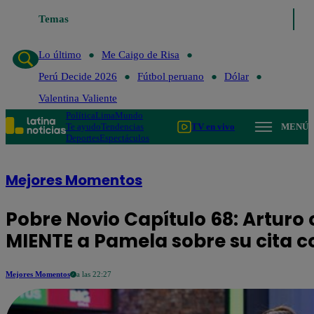
o de Risa
Temas
Perú Decide 2026
Fútbol peruano
Dólar
Valentina Valiente
Lo último
Me Caigo de Risa
Perú Decide 2026
Fútbol peruano
Dólar
Valentina Valiente
Política
Lima
Mundo
Te ayudo
Tendencias
TV en vivo
MENÚ
Deportes
Espectáculos
Mejores Momentos
Pobre Novio Capítulo 68: Arturo
MIENTE a Pamela sobre su cita c
Mejores Momentos
a las 22:27