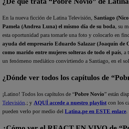
¿De qué trata “Pobre Novio” de Latin
En la nueva ficción de Latina Televisión,
Santiago (Nico
Pamela (Andrea Luna) el mismo día de su boda
, su 
esta oportunidad para tomarle una foto y colocarlo en find
ayuda del empresario Eduardo Salazar (Joaquín de Or
como marido entre mujeres solteras de todo el país
, a
un fenómeno mediático convirtiendo a Santiago, en el sol
¿Dónde ver todos los capítulos de “Po
¡Latino! Todos los capítulos de “
Pobre Novio
” están di
Televisión
.; y
AQUÍ accede a nuestro playlist
con los c
pueden verlo por medio del
Latina.pe en ESTE enlace
.
¿Cómo ver el REACT EN VIVO de “Po