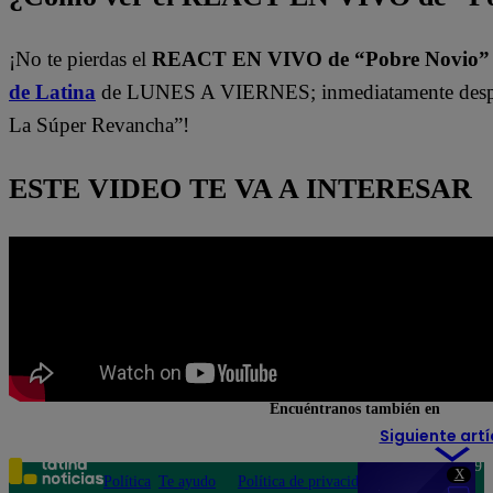
¡No te pierdas el
REACT EN VIVO de “Pobre Novio
de Latina
de LUNES A VIERNES; inmediatamente despu
La Súper Revancha”!
ESTE VIDEO TE VA A INTERESAR
Encuéntranos también en
Siguiente artí
Teléfono: 219
X
Política
Te ayudo
Política de privacidad
1000