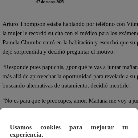
07 de marzo 2025
Arturo Thompson estaba hablando por teléfono con Vilma
la mujer le recordó su cita con el médico para los exáme
Pamela Chumbe entró en la habitación y escuchó que su par
dejó sorprendida y decidió preguntar el motivo.
“Responde pues papuchis, ¿por qué te vas a juntar mañana
más allá de aprovechar la oportunidad para revelarle a su
buscando alternativas de tratamiento, decidió mentirle.
“No es para que te preocupes, amor. Mañana me voy a ju
proyecto juntos. Nos estamos asociando porque vamos a abr
fina”, respondió “tranquilamente” el hombre.
Usamos cookies para mejorar tu
experiencia.
Pero Pamela parecía no creerle: “¿Socios? ¿Para una cafet