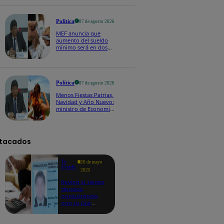
Política
07 de agosto 2026
MEF anuncia que
aumento del sueldo
mínimo será en dos
etapas: "El primero,
posiblemente, de S/
100 y el otro de S/ 70"
Política
07 de agosto 2026
Menos Fiestas Patrias,
Navidad y Año Nuevo:
ministro de Economía
anuncia que se
moverán los feriados
a los viernes
tacados
Te
26 de mayo
ayudo
2025
Revisa si tienes
deudas
consultando
con tu DNI:
aquí los
detalles