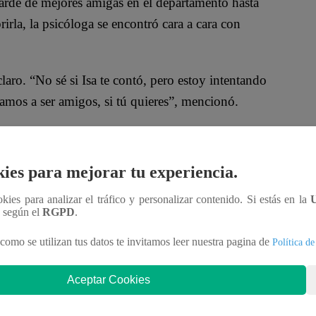
rde de mejores amigas en el departamento hasta
irla, la psicóloga se encontró cara a cara con
aro. “No sé si Isa te contó, pero estoy intentando
amos a ser amigos, si tú quieres”, mencionó.
. “Okey, disculpas aceptadas”, respondió. “Bien,
 nueva etapa”, sugirió el hombre.
ies para mejorar tu experiencia.
ookies para analizar el tráfico y personalizar contenido. Si estás en la
n según el
RGPD
.
como se utilizan tus datos te invitamos leer nuestra pagina de
Política de
Aceptar Cookies