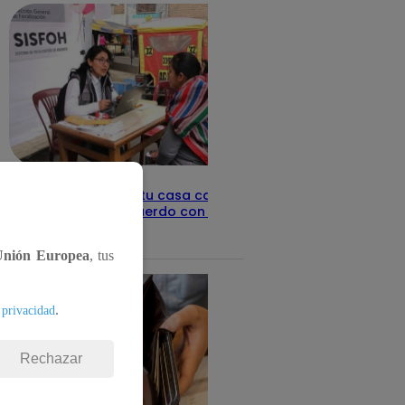
Revisa con tu DNI si tu casa califica
como pobre, de acuerdo con el Sisfoh
Te ayudo
25 de mayo 2026
Unión Europea
, tus
.
 privacidad
Rechazar