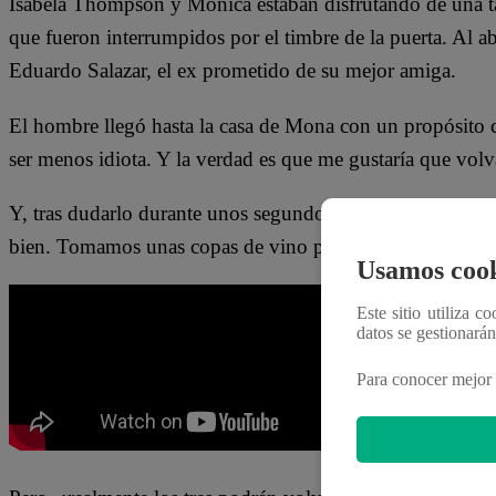
Isabela Thompson y Mónica estaban disfrutando de una ta
que fueron interrumpidos por el timbre de la puerta. Al abr
Eduardo Salazar, el ex prometido de su mejor amiga.
El hombre llegó hasta la casa de Mona con un propósito cl
ser menos idiota. Y la verdad es que me gustaría que volv
Y, tras dudarlo durante unos segundos, terminó aceptando
bien. Tomamos unas copas de vino para celebrar, por esta
Usamos cook
Este sitio utiliza c
datos se gestionará
Para conocer mejor 