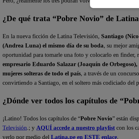
Pero, ¿realmente los tres podrán volver a ser amigos?
¿De qué trata “Pobre Novio” de Latin
En la nueva ficción de Latina Televisión,
Santiago (Nic
(Andrea Luna) el mismo día de su boda
, su mejor am
oportunidad para tomarle una foto y colocarlo en finder, r
empresario Eduardo Salazar (Joaquín de Orbegoso), S
mujeres solteras de todo el país
, a través de un concur
convirtiendo a Santiago, en el soltero más codiciado del p
¿Dónde ver todos los capítulos de “Po
¡Latino! Todos los capítulos de “
Pobre Novio
” están di
Televisión
.; y
AQUÍ accede a nuestro playlist
con los c
verlo por medio del
Latina.pe en ESTE enlace
.