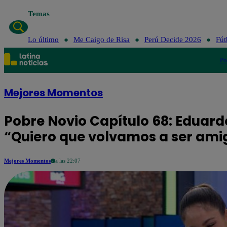
Temas
Lo último
Me Caigo de Risa
Perú Decide 2026
Fút
Po
Mejores Momentos
Pobre Novio Capítulo 68: Eduard
“Quiero que volvamos a ser ami
Mejores Momentos
a las 22:07