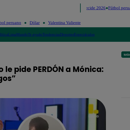
Lo último
Me Caigo de Risa
Perú Decide 2026
Fútbol perua
bol peruano
Dólar
Valentina Valiente
lítica
Lima
Mundo
Te ayudo
Tendencias
Deportes
Espectáculos
Más
o le pide PERDÓN a Mónica:
gos”