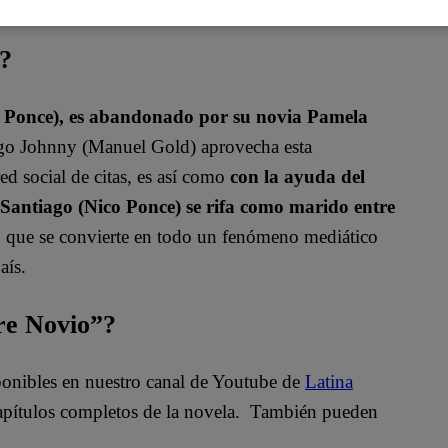
a?
o Ponce), es abandonado por su novia Pamela
igo Johnny (Manuel Gold) aprovecha esta
ed social de citas, es así como
con la ayuda del
antiago (Nico Ponce) se rifa como marido entre
so que se convierte en todo un fenómeno mediático
aís.
bre Novio”?
sponibles en nuestro canal de Youtube de
Latina
apítulos completos de la novela. También pueden