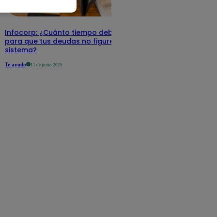
Infocorp: ¿Cuánto tiempo debe pasar
para que tus deudas no figuren en su
sistema?
Te ayudo
11 de junio 2025