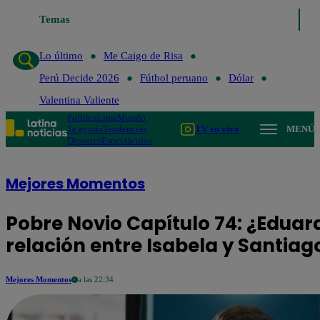
Temas
Lo último
Me Caigo de Risa
Perú Decide
Lo último
Me Caigo de Risa
Perú Decide 2026
Fútbol peruano
Dólar
Valentina Valiente
Política
Lima
Mundo
Te ayudo
Tendencias
TV en vivo
MENÚ
Deportes
Espectáculos
Mejores Momentos
Pobre Novio Capítulo 74: ¿Eduar
relación entre Isabela y Santiag
Mejores Momentos
a las 22:34