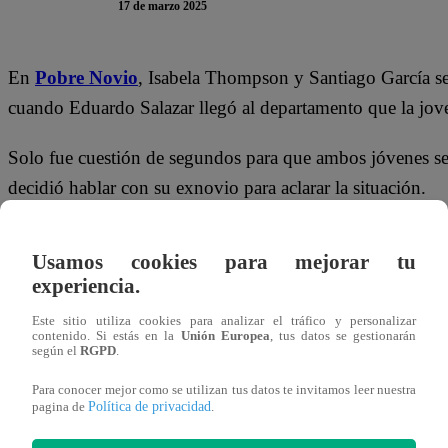
17 de marzo 2025
En
Pobre Novio
, Isabela Thompson y Santiago García 
cuando Eduardo Salazar llegó al departamento que la jo
Solo fue cuestión de segundos para que ambos jóvenes sea
decidió hablar con su exnovio para aclarar la situación.
“E
s que quería hablar de un asunto contigo, me imagino 
Usamos cookies para mejorar tu
de ser interrumpida por Eduardo.
experiencia.
Con mucha seriedad, el hombre le aseguró a su exnovia qu
Este sitio utiliza cookies para analizar el tráfico y personalizar
contenido. Si estás en la
Unión Europea
, tus datos se gestionarán
que no hay nada qué decir, pero sí coméntale a Santiago q
según el
RGPD
.
malcriado”, explicó.
Para conocer mejor como se utilizan tus datos te invitamos leer nuestra
Política de privacidad
pagina de
.
De inmediato, Sara llegó a la oficina para ponerle fin a su