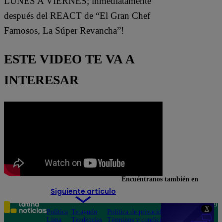
LUNES A VIERNES; inmediatamente
después del REACT de “El Gran Chef
Famosos, La Súper Revancha”!
ESTE VIDEO TE VA A
INTERESAR
Encuéntranos también en
Siguiente artículo
Teléfono: 219
X
Política
Te ayudo
Política de privacidad
1000
Lima
Tendencias
Términos y condiciones
Av. San