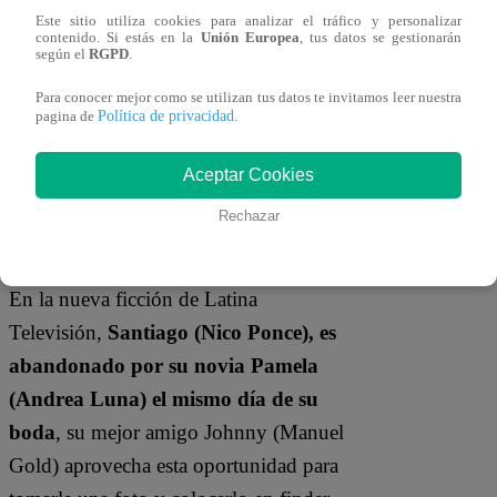
Este sitio utiliza cookies para analizar el tráfico y personalizar
diga la verdad? Ya no creo en el amor.
contenido. Si estás en la
Unión Europea
, tus datos se gestionarán
según el
RGPD
.
Terminé una relación de más de 30 años.
Así que, la verdad, lo último que quiero
Para conocer mejor como se utilizan tus datos te invitamos leer nuestra
Política de privacidad
pagina de
.
es a un hombre en mi vida”, finalizó.
Aceptar Cookies
¿De qué trata “Pobre
Rechazar
Novio” de Latina?
En la nueva ficción de Latina
Televisión,
Santiago (Nico Ponce), es
abandonado por su novia Pamela
(Andrea Luna) el mismo día de su
boda
, su mejor amigo Johnny (Manuel
Gold) aprovecha esta oportunidad para