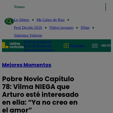
Temas
Lo último
Me Caigo de R
Lo último
Me Caigo de Risa
Perú Decide 2026
Fútbol peruano
Dólar
Valentina Valiente
Política
Lima
Mundo
Te ayudo
Tendencias
TV en vivo
MENÚ
Deportes
Espectáculos
Mejores Momentos
Pobre Novio Capítulo
78: Vilma NIEGA que
Arturo esté interesado
en ella: “Ya no creo en
el amor”