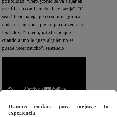
posibilidad: “Pero ¿cómo se va a fijar en
mí? Él está con Pamela, tiene pareja”. “O
sea sí tiene pareja, pero eso no significa
nada, no significa que no pueda ver para
los lados. Y bueno, usted sabe que
cuando a uno le gusta alguien no se
puede hacer mucho”, sentenció.
Usamos cookies para mejorar tu
Aunque a la madre del pobre novio no le
experiencia.
queda ninguna duda. “¿Quieres que te