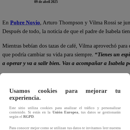
09 de abril 2025
En
Pobre Novio
, Arturo Thompson y Vilma Rossi se juntar
Después de todo, la noticia de que el padre de Isabela tie
Mientras bebían dos tazas de café, Vilma aprovechó para 
que podría cambiar su vida para siempre.
“Tienes un espír
a operar y va a salir bien. Vas a acompañar a Isabela
Ante la seguridad de sus palabras, su amigo reaccionó co
voy a hacer”
, aceptó emocionado y se ganó la sonrisa de
Usamos cookies para mejorar tu
experiencia.
Este sitio utiliza cookies para analizar el tráfico y personalizar
contenido. Si estás en la
Unión Europea
, tus datos se gestionarán
según el
RGPD
.
Para conocer mejor como se utilizan tus datos te invitamos leer nuestra