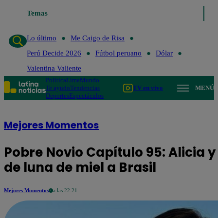
Lo último
Temas
Me Caigo de Risa
Perú Decide 2026
Fútbol peruano
Dól
Lo último
Me Caigo de Risa
Perú Decide 2026
Fútbol peruano
Dólar
Valentina Valiente
Política
Lima
Mundo
Te ayudo
Tendencias
TV en vivo
MENÚ
Deportes
Espectáculos
Mejores Momentos
Pobre Novio Capítulo 95: Alicia 
de luna de miel a Brasil
Mejores Momentos
a las 22:21