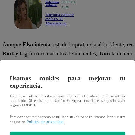
Valentina
21/04/2026
Valiente
21:00
Valentina Valiente
capítulo 33:
¡Macarena no
soporta ver más a
Valentina!
Aunque
Elsa
intenta restarle importancia al incidente, r
Rocky
logró enfrentar a los delincuentes,
Tato
la detiene
confesión inquietante: las cámaras de seguridad del local 
inesperado.
“Digamos que… captaron algo que te va a
Usamos cookies para mejorar tu
le advierte, dejando a Elsa en shock.
experiencia.
El misterioso video podría revelar detalles desconocidos 
Este sitio utiliza cookies para analizar el tráfico y personalizar
contenido. Si estás en la
Unión Europea
, tus datos se gestionarán
poner en duda todo lo que creían saber.
según el
RGPD
.
Para conocer mejor como se utilizan tus datos te invitamos leer nuestra
¡No te olvides de unirte a nuestro canal 
Política de privacidad
pagina de
.