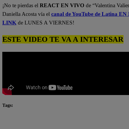
¡No te pierdas el
REACT EN VIVO
de “Valentina Valie
Daniella Acosta vía el
canal de YouTube de Latina E
LINK
de LUNES A VIERNES!
ESTE VIDEO TE VA A INTERESAR
Tags:
Katia Condos
Latina
latina novelas
Latina
Mariel Ocampo
Mayra Goñi
novela latina