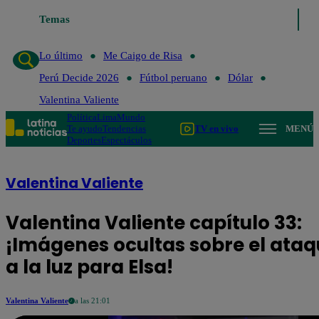
Temas
Lo último
Me Caigo de Risa
Perú Decide
Lo último
Me Caigo de Risa
Perú Decide 2026
Fútbol peruano
Dólar
Valentina Valiente
Política
Lima
Mundo
Te ayudo
Tendencias
TV en vivo
MENÚ
Deportes
Espectáculos
Valentina Valiente
Valentina Valiente capítulo 33:
¡Imágenes ocultas sobre el ataq
a la luz para Elsa!
Valentina Valiente
a las 21:01