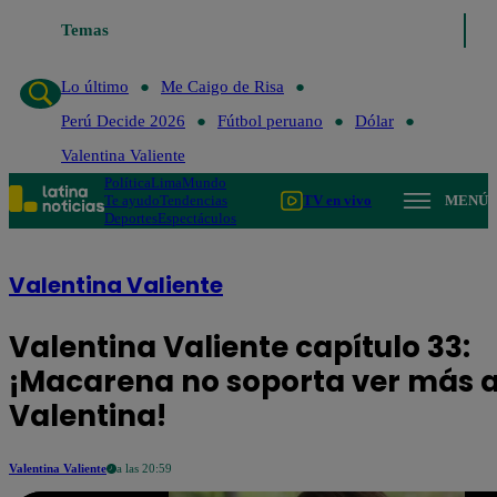
Temas
Lo último
Me Caigo de Risa
Perú D
Lo último
Me Caigo de Risa
Perú Decide 2026
Fútbol peruano
Dólar
Valentina Valiente
Política
Lima
Mundo
Te ayudo
Tendencias
TV en vivo
MENÚ
Deportes
Espectáculos
Valentina Valiente
Valentina Valiente capítulo 33:
¡Macarena no soporta ver más 
Valentina!
Valentina Valiente
a las 20:59