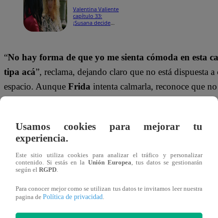
Valentina Valiente
capítulo 33:
¡Susana decide
marcar límites
sobre Valentina!
“
No hay forma de que yo me sienta cómoda en esta ca
tipa acá
”, reclama, dejando claro que no está dispuesta a
espacio. Aunque
Frida
intenta calmarla, reconoce que n
convencer a
Edmundo
de despedirla.
La situación da un giro cuando
Macarena
deja entrever 
Usamos cookies para mejorar tu
experiencia.
en la familia cambiará pronto, lo que la impulsa a presio
quiere a Valentina fuera cuanto antes.
Para ella, la pres
Este sitio utiliza cookies para analizar el tráfico y personalizar
contenido. Si estás en la
Unión Europea
, tus datos se gestionarán
joven es una amenaza que no piensa tolerar.
según el
RGPD
.
Para conocer mejor como se utilizan tus datos te invitamos leer nuestra
¡No te olvides de unirte a nuestro canal 
Política de privacidad
pagina de
.