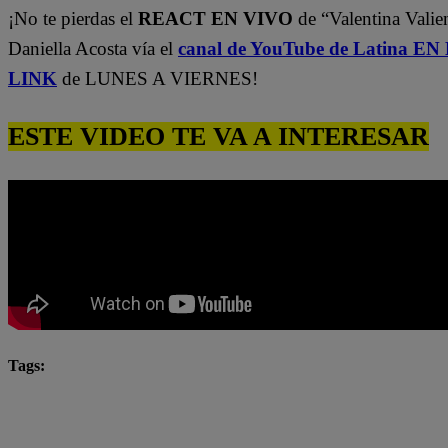
¡No te pierdas el
REACT EN VIVO
de “Valentina Valie
Daniella Acosta vía el
canal de YouTube de Latina E
LINK
de LUNES A VIERNES!
ESTE VIDEO TE VA A INTERESAR
Tags:
Katia Condos
Latina
latina novelas
Latina
Mariel Ocampo
Mayra Goñi
novela latina