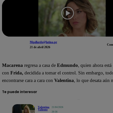
Mgallardo@latina.pe
Com
21 de abril 2026
Macarena
regresa a casa de
Edmundo
, quien ahora est
con
Frida,
decidida a tomar el control. Sin embargo, tod
encontrarse cara a cara con
Valentina
, lo que desata aún 
Te puede interesar
Valentina
21/04/2026
Valiente
20:56