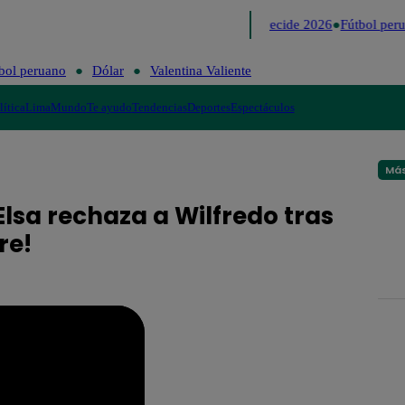
Lo último
Me Caigo de Risa
Perú Decide 2026
Fútbol peru
bol peruano
Dólar
Valentina Valiente
lítica
Lima
Mundo
Te ayudo
Tendencias
Deportes
Espectáculos
Más
Elsa rechaza a Wilfredo tras
re!