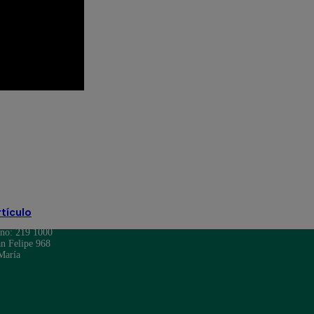
 Televisión
Mariel Ocampo
Mayra Goñi
to Moll
Rodrigo Brand
televisión
rtículo
ono: 219 1000
n Felipe 968
María