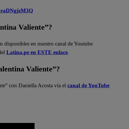
MqraDNgjzM3Q
entina Valiente”?
án disponibles en nuestro canal de Youtube
del
Latina.pe en ESTE enlace
.
entina Valiente”?
nte” con Daniella Acosta vía el
canal de YouTube