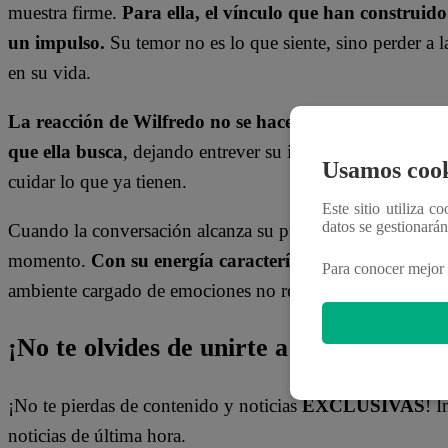
muestra firme.
Para ella, el vínculo que han construid
un impulso.
Su temor no es lo que siente, sino perder a 
en su vida.
La reacción de Wilfredo no se hace esperar. Herido y 
que ella busca
, dejando entrever su inseguridad. Sin emba
Usamos cook
cuidar lo que ya tienen.
Este sitio utiliza c
datos se gestionará
Cuando la conversación alcanza su punto más confuso, la
momento.
Con su energía característica, irrumpe en la
Para conocer mejor 
ambiente cargado de emociones no resueltas.
¡No te olvides de unirte a nuestro canal 
¡No te pierdas de contenido y noticias
EXCLUSIVAS
! I
noticias de última hora.