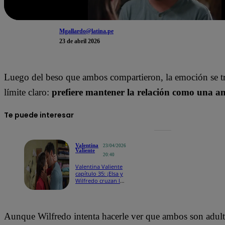
Mgallardo@latina.pe
23 de abril 2026
Luego del beso que ambos compartieron, la emoción se t
límite claro:
prefiere mantener la relación como una a
Te puede interesar
Valentina
23/04/2026
Valiente
20:40
Valentina Valiente
capítulo 35: ¡Elsa y
Wilfredo cruzan la
línea de la amistad
tras una emotiva
confesión!
Aunque Wilfredo intenta hacerle ver que ambos son adulto