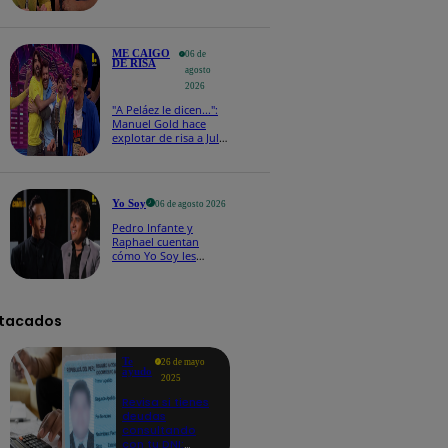
que hizo explotar de
risa a todos
ME CAIGO
06 de
DE RISA
agosto
2026
"A Peláez le dicen...":
Manuel Gold hace
explotar de risa a Julio
Díaz antes de contar el
chiste
Yo Soy
06 de agosto 2026
Pedro Infante y
Raphael cuentan
cómo Yo Soy les
cambió la vida en
nueva entrevista: "No
teníamos nada"
tacados
Te
26 de mayo
ayudo
2025
Revisa si tienes
deudas
consultando
con tu DNI: