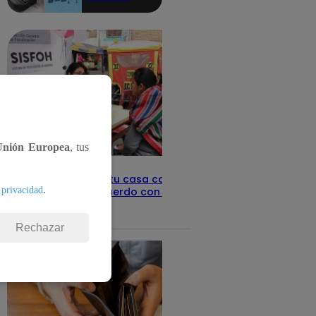
aquí los
detalles
Unión Europea
, tus
Revisa con tu DNI si tu casa califica
.
 privacidad
como pobre, de acuerdo con el Sisfoh
Te ayudo
25 de mayo 2026
Rechazar