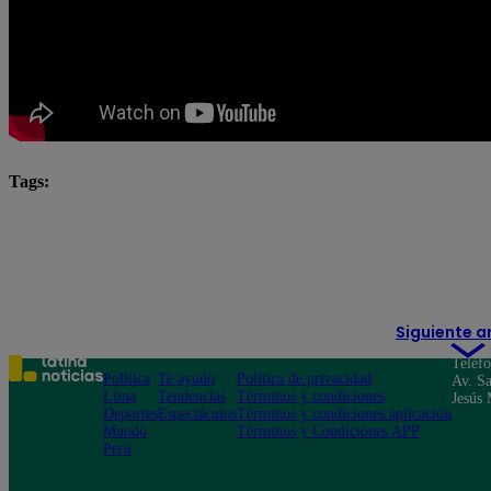
Tags:
Katia Condos
Latina
latina novelas
Latina
novela latina
novelas
novelas latina
Rober
Valentina Valiente
Siguiente a
Teléf
Política
Te ayudo
Política de privacidad
Av. Sa
Lima
Tendencias
Términos y condiciones
Jesús 
Deportes
Espectáculos
Términos y condiciones aplicación
Mundo
Términos y Condiciones APP
Perú