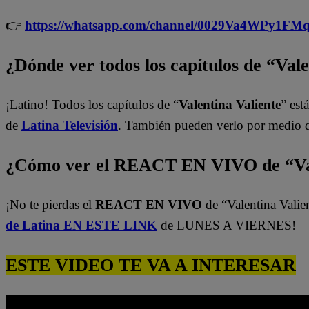
👉
https://whatsapp.com/channel/0029Va4WPy1F
¿Dónde ver todos los capítulos de “Val
¡Latino! Todos los capítulos de “
Valentina Valiente
” est
de
Latina Televisión
. También pueden verlo por medio 
¿Cómo ver el REACT EN VIVO de “Val
¡No te pierdas el
REACT EN VIVO
de “Valentina Valie
de Latina EN ESTE LINK
de LUNES A VIERNES!
ESTE VIDEO TE VA A INTERESAR