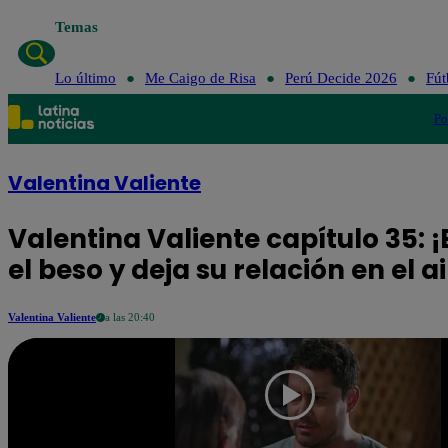
Temas
Lo último
Me Caigo de Risa
Perú Decide 2026
Fút
Po
Valentina Valiente
Valentina Valiente capítulo 35: ¡
el beso y deja su relación en el ai
Valentina Valiente
a las 20:40