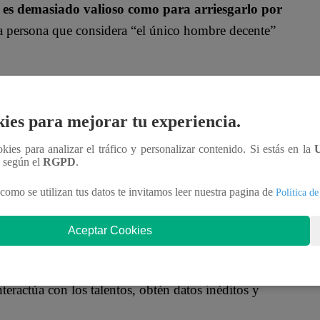
o es demasiado valioso como para arriesgarlo por
la persona que considera “el único hombre decente”
confundido, cuestiona si no es el tipo de hombre
rgo, Elsa insiste en que no se trata de eso, sino de
ies para mejorar tu experiencia.
ookies para analizar el tráfico y personalizar contenido. Si estás en la
n según el
RGPD
.
 llegada inesperada de Jenny interrumpe el
 escena
, dejando la conversación inconclusa y el
como se utilizan tus datos te invitamos leer nuestra pagina de
Política de
Aceptar Cookies
oficial!
nteractúa con los talentos, obtén datos inéditos y