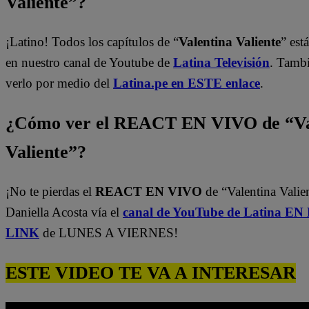
Valiente”?
¡Latino! Todos los capítulos de “
Valentina Valiente
” est
en nuestro canal de Youtube de
Latina Televisión
. Tamb
verlo por medio del
Latina.pe en ESTE enlace
.
¿Cómo ver el REACT EN VIVO de “Va
Valiente”?
¡No te pierdas el
REACT EN VIVO
de “Valentina Valie
Daniella Acosta vía el
canal de YouTube de Latina E
LINK
de LUNES A VIERNES!
ESTE VIDEO TE VA A INTERESAR