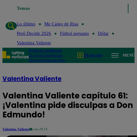
Temas
Lo último
Me Caigo de Risa
Perú Decide
Lo último
Me Caigo de Risa
Perú Decide 2026
Fútbol peruano
Dólar
Valentina Valiente
Política
Lima
Mundo
Te ayudo
Tendencias
TV en vivo
MENÚ
Deportes
Espectáculos
Valentina Valiente
Valentina Valiente capítulo 61:
¡Valentina pide disculpas a Don
Edmundo!
Valentina Valiente
a las 20:14