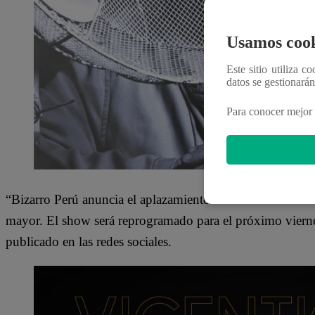
Usamos cook
Este sitio utiliza c
datos se gestionará
Para conocer mejor 
“Bizarro Perú anuncia el aplazamiento del show de Vicen
mayor. El show será reprogramado para el próximo vierne
publicado en las redes sociales.