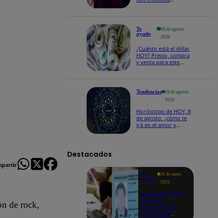
palabras: “Lo voy a
extrañar muchísimo”!
Te
08 de agosto
ayudo
2026
¿Cuánto está el dólar
HOY? Precio, compra
y venta para este
sábado 8 de agosto
Tendencias
08 de agosto
2026
Horóscopo de HOY, 8
de agosto: ¿cómo te
irá en el amor y
trabajo, según la IA?
Destacados
partir
Te
26 de mayo
ayudo
2025
Revisa si tienes
deudas
ón de rock,
consultando
con tu DNI: