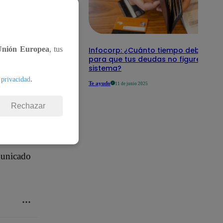
Unión Europea
, tus
Infocorp: ¿Cuánto tiempo debe pas
para que tus deudas no figuren en s
sistema?
.
 privacidad
Te ayudo
11 de junio 2025
Rechazar
os de fuerza
municado