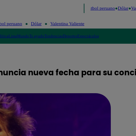
timo
Me Caigo de Risa
Perú Decide 2026
Fútbol peruano
Dólar
Vale
bol peruano
Dólar
Valentina Valiente
lítica
Lima
Mundo
Te ayudo
Tendencias
Deportes
Espectáculos
nuncia nueva fecha para su conc