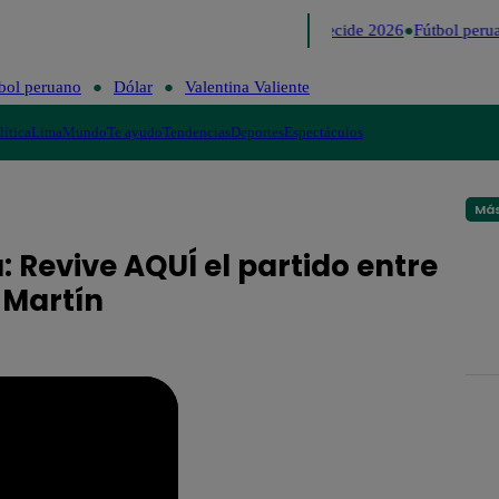
Lo último
Me Caigo de Risa
Perú Decide 2026
Fútbol perua
bol peruano
Dólar
Valentina Valiente
lítica
Lima
Mundo
Te ayudo
Tendencias
Deportes
Espectáculos
Más
: Revive AQUÍ el partido entre
 Martín