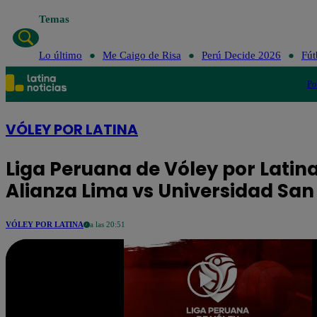
Temas
Lo último
Me Caigo de Risa
Perú Decide 2026
Fút
Po
VÓLEY POR LATINA
Liga Peruana de Vóley por Latina
Alianza Lima vs Universidad San
VÓLEY POR LATINA
a las 20:51