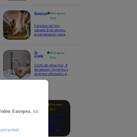
Deportes
08 de agosto
2026
Partidos de hoy,
sábado 8 de agosto:
programación para
ver fútbol EN VIVO
Te
08 de agosto
ayudo
2026
Corte de agua hoy, 8
de agosto: horarios y
distritos afectados sin
el servicio de Sedapal
tacados
Te
26 de mayo
ayudo
2025
Unión Europea
, tus
Revisa si tienes
deudas
consultando
.
con tu DNI:
 privacidad
aquí los