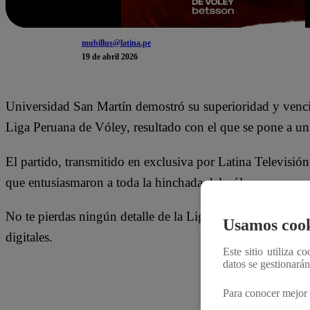
mubillus@latina.pe
19 de abril 2026
Universidad San Martín demostró su superioridad y venció 
Liga Peruana de Vóley, resultado con el que se pone a un 
El partido, transmitido en exclusiva por Latina Televisi
que entusiasmaron a toda la hinchada del vóley peruano.
No te pierdas ningún detalle de la Liga Peruana de Vóley
Usamos cook
digitales.
Este sitio utiliza c
datos se gestionará
Siguiente a
Para conocer mejor 