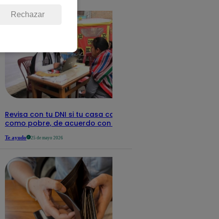
detalles
Rechazar
Revisa con tu DNI si tu casa califica
como pobre, de acuerdo con el Sisfoh
Te ayudo
25 de mayo 2026