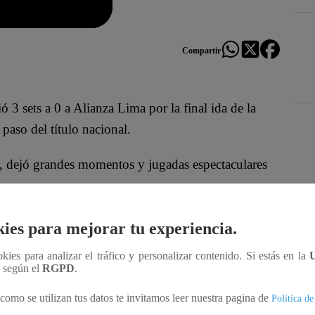
Compartir
3 sets a 0 a Alianza Lima por la final ida de la
paso del título nacional.
ón, dejó grandes momentos y jugadas espectaculares
Des
 2025, solo por Latina.pe y sus plataformas
ies para mejorar tu experiencia.
ookies para analizar el tráfico y personalizar contenido. Si estás en la
n según el
RGPD
.
rtículo
como se utilizan tus datos te invitamos leer nuestra pagina de
Política de