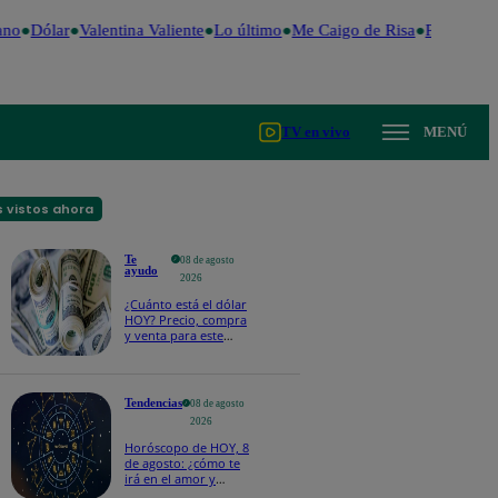
no
Dólar
Valentina Valiente
Lo último
Me Caigo de Risa
Perú Decid
TV en vivo
MENÚ
 vistos ahora
Te
08 de agosto
ayudo
2026
¿Cuánto está el dólar
HOY? Precio, compra
y venta para este
sábado 8 de agosto
Tendencias
08 de agosto
2026
Horóscopo de HOY, 8
de agosto: ¿cómo te
irá en el amor y
trabajo, según la IA?