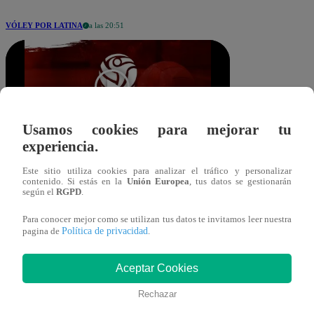
VÓLEY POR LATINA
a las 20:51
Usamos cookies para mejorar tu
experiencia.
mubillus@latina.pe
Compartir
Este sitio utiliza cookies para analizar el tráfico y personalizar
05 de abril 2026
contenido. Si estás en la
Unión Europea
, tus datos se gestionarán
según el
RGPD
.
Para conocer mejor como se utilizan tus datos te invitamos leer nuestra
En el partido más importante de la
Política de privacidad
pagina de
.
jornada sabatina, Alianza Lima demostró
su superioridad en la cancha y venció 3
Aceptar Cookies
sets a 0 a Deportivo Géminis por la
Rechazar
semifinal vuelta de la Liga Peruana de