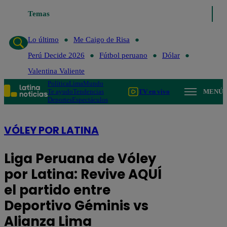
Temas
Lo último
Me Caigo de Risa
Perú
Lo último
Me Caigo de Risa
Perú Decide 2026
Fútbol peruano
Dólar
Valentina Valiente
Política
Lima
Mundo
Te ayudo
Tendencias
TV en vivo
MENÚ
Deportes
Espectáculos
VÓLEY POR LATINA
Liga Peruana de Vóley
por Latina: Revive AQUÍ
el partido entre
Deportivo Géminis vs
Alianza Lima