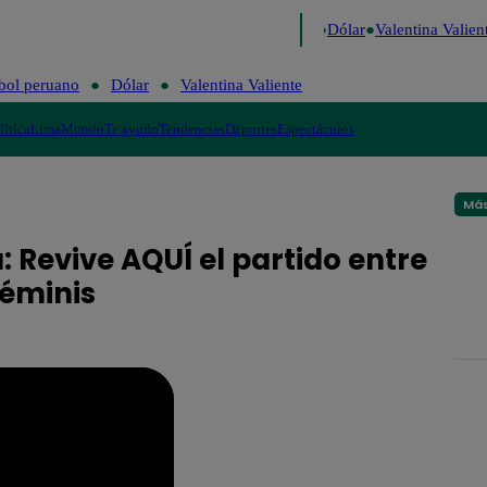
o de Risa
Perú Decide 2026
Fútbol peruano
Dólar
Valentina Valient
bol peruano
Dólar
Valentina Valiente
lítica
Lima
Mundo
Te ayudo
Tendencias
Deportes
Espectáculos
Más
: Revive AQUÍ el partido entre
éminis