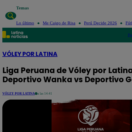
Temas
Lo último
Me Caig
Lo último
Me Caigo de Risa
Perú Decide 2026
Fút
Po
VÓLEY POR LATINA
Liga Peruana de Vóley por Latina
Deportivo Wanka vs Deportivo G
VÓLEY POR LATINA
a las 14:41