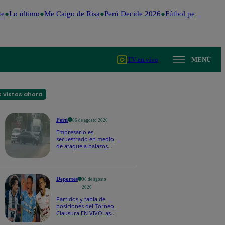
e
Lo último
Me Caigo de Risa
Perú Decide 2026
Fútbol peruano
Dó
TV en vivo
MENÚ
 vistos ahora
Perú
06 de agosto 2026
Empresario es
secuestrado en medio
de ataque a balazos
en Piura | VIDEO
Deportes
06 de agosto
2026
Partidos y tabla de
posiciones del Torneo
Clausura EN VIVO: así
van los equipos en la