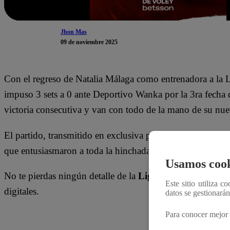
Jhon Mas
09 de noviembre 2025
Con el regreso de Natalia Málaga como entrenadora a la 
impuso 3 sets a 0 ante Deportivo Wanka por la 3ra fecha 
victoria consecutiva y van con todo de la mano de su nue
El partido, transmitido en exclusiva por
Latina Televisió
que entusiasmaron a toda la hinchada del vóley peruano.
Usamos cook
No te pierdas ningún detalle de la
Liga Peruana de Vól
Este sitio utiliza c
digitales.
datos se gestionará
Para conocer mejor 
Siguiente a