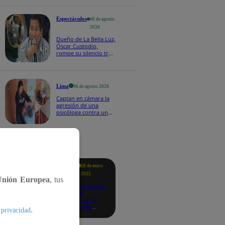
fecha 4
Espectáculos
06 de agosto
2026
Dueño de La Bella Luz,
Óscar Custodio,
rompe su silencio tras
denuncia de acoso de
Naldy Saldaña
Lima
06 de agosto 2026
Captan en cámara la
agresión de una
psicóloga contra un
niño con autismo:
madre denuncia
maltratos contínuos
tacados
Te
26 de mayo
ayudo
2025
Unión Europea
, tus
Revisa si tienes
deudas
consultando
con tu DNI:
.
 privacidad
aquí los
detalles