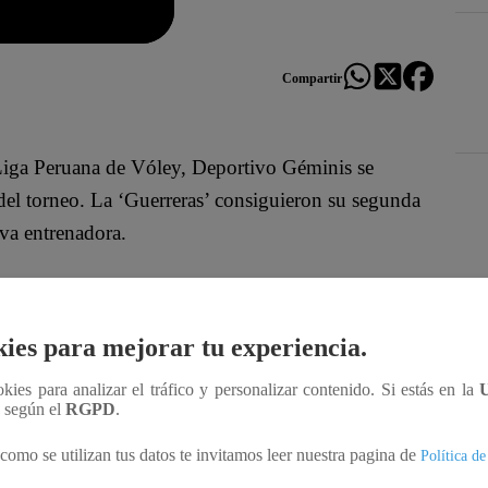
Compartir
Liga Peruana de Vóley, Deportivo Géminis se
del torneo. La ‘Guerreras’ consiguieron su segunda
va entrenadora.
n
, dejó grandes momentos y jugadas espectaculares
Des
ies para mejorar tu experiencia.
ey 2025
, solo por
Latina.pe
y sus plataformas
ookies para analizar el tráfico y personalizar contenido. Si estás en la
n según el
RGPD
.
como se utilizan tus datos te invitamos leer nuestra pagina de
Política de
rtículo