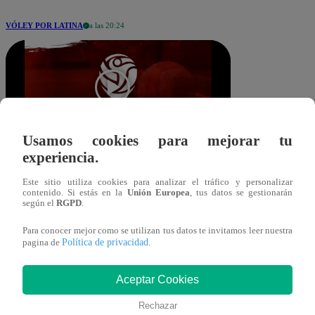
VÓLEY POR LATINA
a las 20:24
Usamos cookies para mejorar tu
experiencia.
Jhon Mas
Compartir
02 de noviembre 2025
Este sitio utiliza cookies para analizar el tráfico y personalizar
contenido. Si estás en la
Unión Europea
, tus datos se gestionarán
según el
RGPD
.
Universitario de Deportes se impuso
Para conocer mejor como se utilizan tus datos te invitamos leer nuestra
Política de privacidad
pagina de
.
con autoridad por 3 sets a 0 a Atenea
por la fecha 2 de la Liga Peruana de
Aceptar Cookies
Vóley 2025.
Rechazar
‘Las Pumas’ dominaron el encuentro de