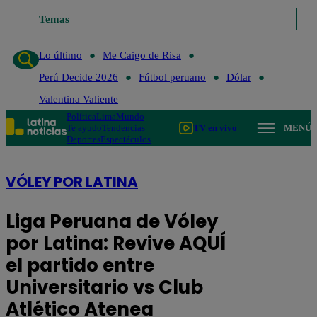
Temas
Lo último
Me Caigo 
Lo último
Me Caigo de Risa
Perú Decide 2026
Fútbol peruano
Dólar
Valentina Valiente
Política
Lima
Mundo
Te ayudo
Tendencias
TV en vivo
MENÚ
Deportes
Espectáculos
VÓLEY POR LATINA
Liga Peruana de Vóley
por Latina: Revive AQUÍ
el partido entre
Universitario vs Club
Atlético Atenea