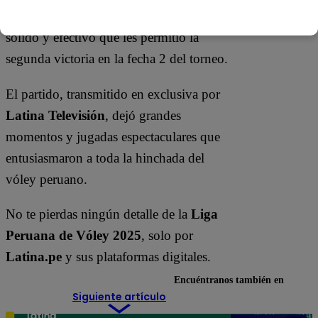
principio a fin, mostrando un juego
sólido y efectivo que les permitió la
segunda victoria en la fecha 2 del torneo.
El partido, transmitido en exclusiva por
Latina Televisión
, dejó grandes
momentos y jugadas espectaculares que
entusiasmaron a toda la hinchada del
vóley peruano.
No te pierdas ningún detalle de la
Liga
Peruana de Vóley 2025
, solo por
Latina.pe
y sus plataformas digitales.
Encuéntranos también en
Siguiente artículo
Teléfono: 219