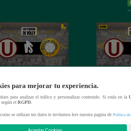
Peruana de Vóley por Latina: Revive
Liga Peruana de V
el partido entre Universitario de
AQUÍ el partido en
ies para mejorar tu experiencia.
tes vs Deportivo Géminis
Universidad San M
ookies para analizar el tráfico y personalizar contenido. Si estás en la
n según el
RGPD
.
como se utilizan tus datos te invitamos leer nuestra pagina de
Política de
nteresar
Aceptar Cookies