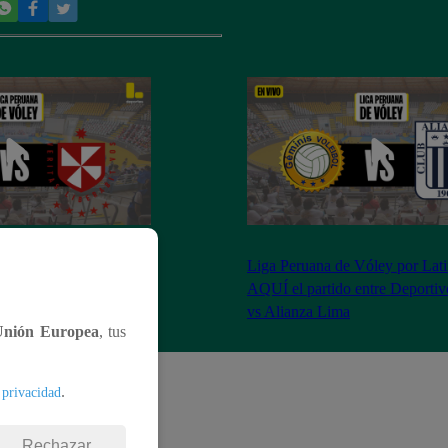
óley por Latina: Revive
Liga Peruana de Vóley por Lati
tre Universitario vs
AQUÍ el partido entre Deporti
artín
vs Alianza Lima
Unión Europea
, tus
.
 privacidad
Rechazar