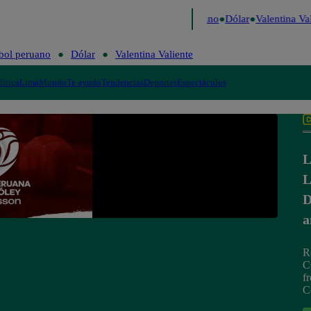
aigo de Risa
Perú Decide 2026
Fútbol peruano
Dólar
Valentina Vali
bol peruano
Dólar
Valentina Valiente
lítica
Lima
Mundo
Te ayudo
Tendencias
Deportes
Espectáculos
L
L
D
a
R
C
f
C