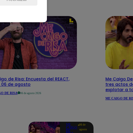
go de Risa: Encuesta del REACT,
Me Caigo De 
s 06 de agosto
tres actos d
explotar a t
O DE RISA
06 de agosto 2026
ME CAIGO DE RI
ME
06 de
CAIGO
agosto
DE