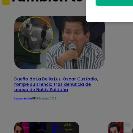
Dueño de La Bella Luz, Óscar Custodio,
rompe su silencio tras denuncia de
acoso de Naldy Saldaña
Espectáculos
06 de agosto 2026
ME
06 de
CAIGO
agosto
DE