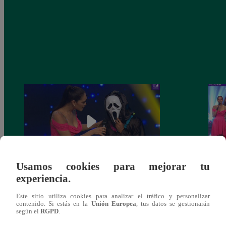
Usamos cookies para mejorar tu
experiencia.
Yo Soy 30 de noviembre del 2018 –
Yo So
Programa completo
gala 
Este sitio utiliza cookies para analizar el tráfico y personalizar
contenido. Si estás en la
Unión Europea
, tus datos se gestionarán
según el
RGPD
.