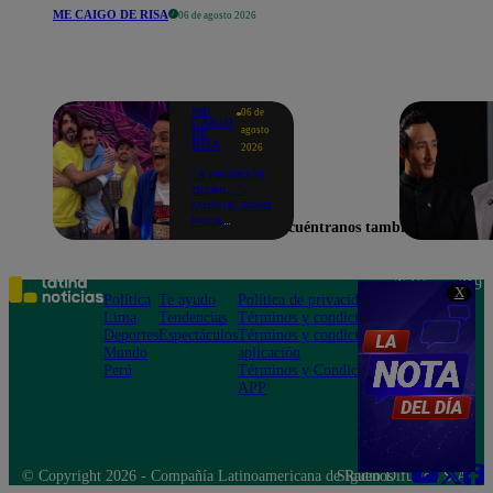
ME CAIGO DE RISA
06 de agosto 2026
ME
06 de
CAIGO
agosto
DE
RISA
2026
"A Peláez le
dicen...":
Manuel Gold
hace
Encuéntranos también en
explotar de
risa a Julio
Díaz antes
de contar el
Teléfono: 219
X
chiste
Política
Te ayudo
Política de privacidad
1000
Lima
Tendencias
Términos y condiciones
Av. San
Deportes
Espectáculos
Términos y condiciones
Felipe 968
Mundo
aplicación
Jesús María
Perú
Términos y Condiciones
APP
© Copyright 2026 - Compañía Latinoamericana de Radio Difusión S.A.
Síguenos