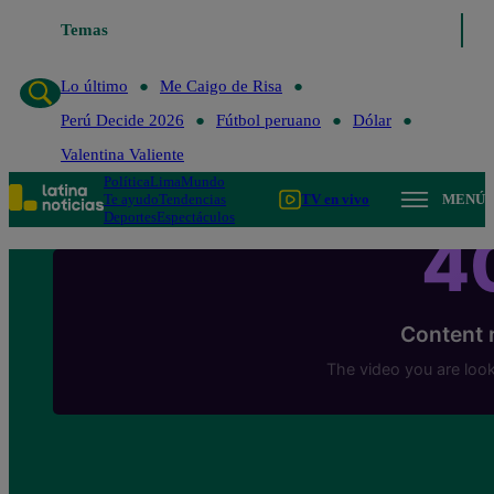
Temas
Lo último
Me Caigo de Risa
Perú Decide 20
Lo último
Me Caigo de Risa
Perú Decide 2026
Fútbol peruano
Dólar
Valentina Valiente
Política
Lima
Mundo
Te ayudo
Tendencias
TV en vivo
MENÚ
Deportes
Espectáculos