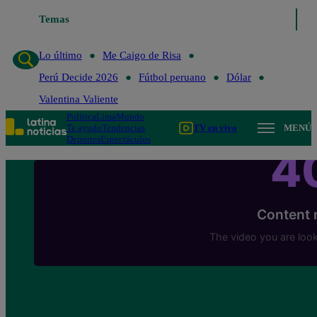
Temas
Lo último
Me Caigo de 
Lo último
Me Caigo de Risa
Perú Decide 2026
Fútbol peruano
Dólar
Valentina Valiente
Política
Lima
Mundo
Te ayudo
Tendencias
TV en vivo
MENÚ
Deportes
Espectáculos