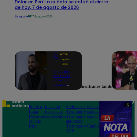
Dólar en Perú: a cuánto se cotizó el cierre
de hoy, 7 de agosto de 2026
Te ayudo
07 de agosto 2026
Yo
07 de
Soy
agosto
2026
"En Latina
me siento
como en
casa, lo
Encuéntranos también en
extrañaba":
Franco
Cabrera
emocionado
Teléfono: 219
X
por estreno
Política
Te ayudo
Política de privacidad
1000
de Yo Soy
Lima
Tendencias
Términos y condiciones
Av. San
2026
Deportes
Espectáculos
Términos y condiciones
Felipe 968
Mundo
aplicación
Jesús María
Perú
Términos y Condiciones
APP