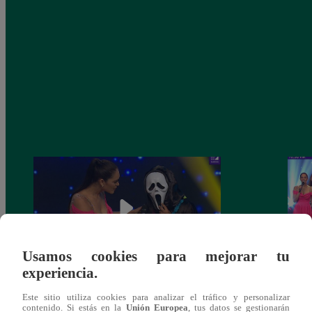
Usamos cookies para mejorar tu
experiencia.
Yo Soy 30 de noviembre del 2018 –
Yo So
Este sitio utiliza cookies para analizar el tráfico y personalizar
Programa completo
gala 
contenido. Si estás en la
Unión Europea
, tus datos se gestionarán