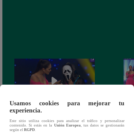
Usamos cookies para mejorar tu
experiencia.
Yo Soy 30 de noviembre del 2018 –
Yo So
Este sitio utiliza cookies para analizar el tráfico y personalizar
Programa completo
gala 
contenido. Si estás en la
Unión Europea
, tus datos se gestionarán
según el
RGPD
.