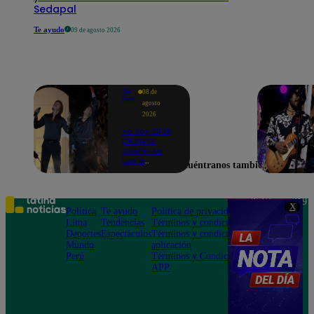
Sedapal
Te ayudo
09 de agosto 2026
Yo
08 de
Soy
agosto
2026
Yo Soy 2026
EN VIVO:
Cachín se
une a
Encuéntranos también en
Raphael
para cantar
una
espectacular
Teléfono: 219
X
versión de
Política
Te ayudo
Política de privacidad
1000
“Amor mío”
Lima
Tendencias
Términos y condiciones
Av. San
Deportes
Espectáculos
Términos y condiciones
Felipe 968
Mundo
aplicación
Jesús María
Perú
Términos y Condiciones
APP