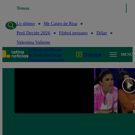
Temas
Lo último
Me Caigo de Ris
Lo último
Me Caigo de Risa
Perú Decide 2026
Fútbol peruano
Dólar
Valentina Valiente
Política
Lima
Mundo
Te ayudo
Tendencias
TV en vivo
MENÚ
Deportes
Espectáculos