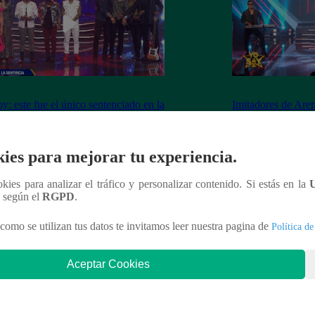
y: este fue el único sentenciado en la
Imitadores de Are
de este viernes
fiesta al cantar “M
ies para mejorar tu experiencia.
ookies para analizar el tráfico y personalizar contenido. Si estás en la
nteresar
n según el
RGPD
.
como se utilizan tus datos te invitamos leer nuestra pagina de
Política de
Aceptar Cookies