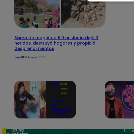
Sismo de magnitud 5.0 en Junín dejó 3
heridos, destruyó hogares y propició
desprendimientos
Perú
06 de agosto 2026
Lima
06 de
agosto
2026
Captan
en
cámara la
agresión
de una
psicóloga
contra un
niño con
Teléf