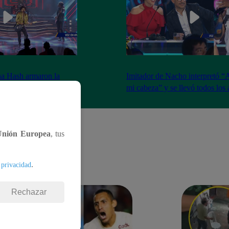
na Hash armaron la
Imitador de Nacho interpretó “
e resfrié en Brasil”
mi cabeza” y se llevó todos los
Unión Europea
, tus
.
 privacidad
Rechazar