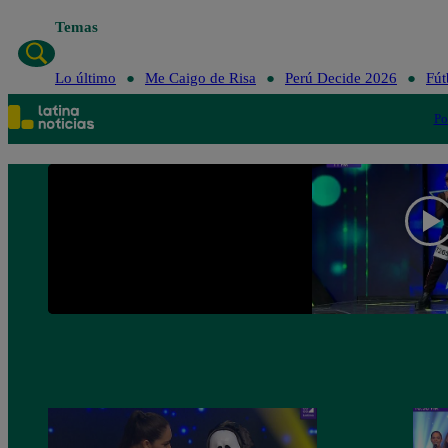
Temas
Lo
Lo último
Me Caigo de Risa
Perú Decide 2026
Fút
Po