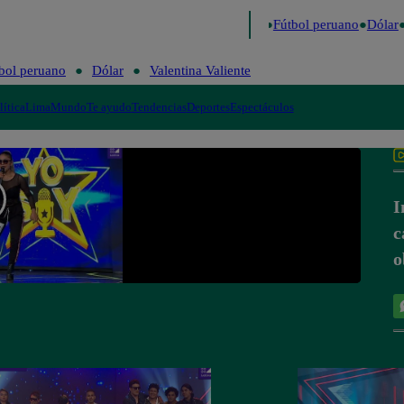
 último
Me Caigo de Risa
Perú Decide 2026
Fútbol peruano
Dólar
bol peruano
Dólar
Valentina Valiente
lítica
Lima
Mundo
Te ayudo
Tendencias
Deportes
Espectáculos
I
c
o