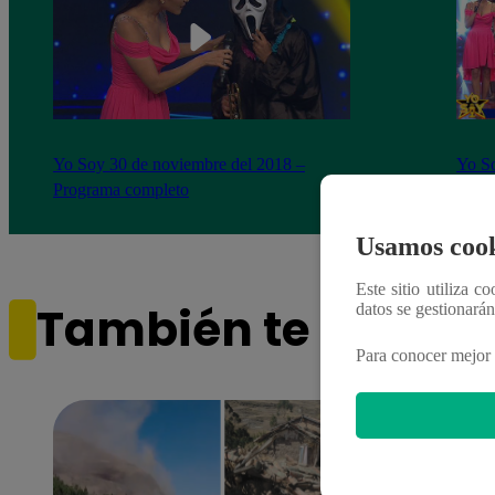
Yo Soy 30 de noviembre del 2018 –
Yo So
Programa completo
gala 
Usamos cook
Este sitio utiliza c
También te puede i
datos se gestionará
Para conocer mejor 