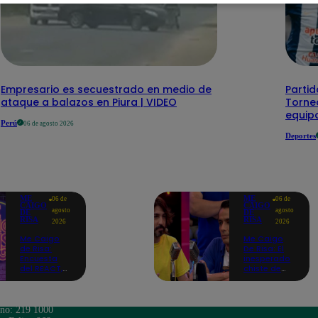
Empresario es secuestrado en medio de
Partid
ataque a balazos en Piura | VIDEO
Torneo
equipo
Perú
06 de agosto 2026
Deportes
ME
ME
06 de
06 de
CAIGO
CAIGO
agosto
agosto
DE
DE
RISA
RISA
2026
2026
Me Caigo
Me Caigo
de Risa:
De Risa: El
Encuesta
inesperado
del REACT,
chiste de
jueves 06 de
tres actos
agosto
de Manuel
Gold que
hizo
ono: 219 1000