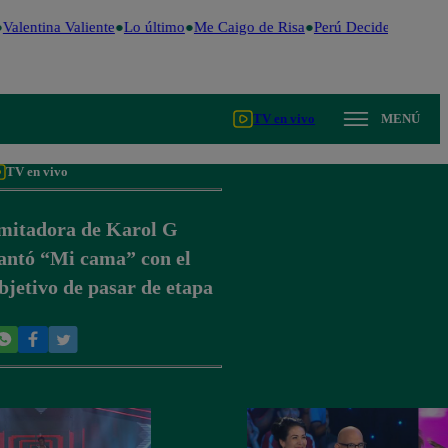
Valentina Valiente
Lo último
Me Caigo de Risa
Perú Decide 2026
Fú
TV en vivo
MENÚ
TV en vivo
mitadora de Karol G
antó “Mi cama” con el
bjetivo de pasar de etapa