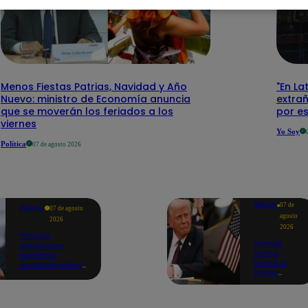
Menos Fiestas Patrias, Navidad y Año
"En La
Nuevo: ministro de Economía anuncia
extra
que se moverán los feriados a los
por e
viernes
Yo Soy
Política
07 de agosto 2026
Mundo
07 de
Política
07 de agosto
agosto
2026
2026
Claudia
Donald
Sheinbaum
Trump
confirma
vuelve a
restablecimiento
firmar
de las
decretos
reacciones con
para limitar
Perú: "Fue un
'turismo de
gesto de buena