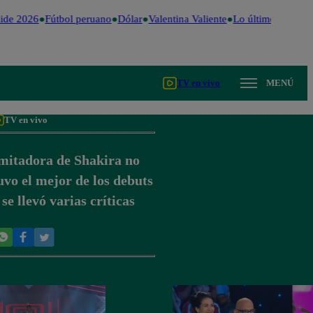
ide 2026
Fútbol peruano
Dólar
Valentina Valiente
Lo último
Me Caig
TV en vivo
MENÚ
TV en vivo
mitadora de Shakira no
uvo el mejor de los debuts
 se llevó varias críticas