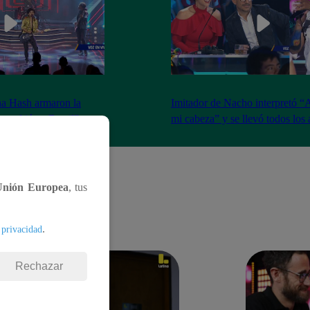
na Hash armaron la
Imitador de Nacho interpretó “
e resfrié en Brasil”
mi cabeza” y se llevó todos los
Unión Europea
, tus
.
 privacidad
Rechazar