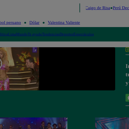
Lo último
Me Caigo de Risa
Perú Dec
bol peruano
Dólar
Valentina Valiente
lítica
Lima
Mundo
Te ayudo
Tendencias
Deportes
Espectáculos
I
t
y