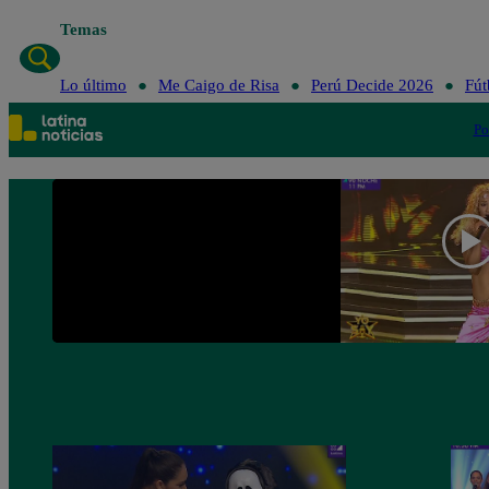
Temas
Lo último
Me Caigo de Risa
Perú Decide 2026
Fút
Po