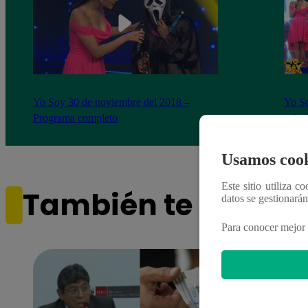
Yo Soy 30 de noviembre del 2018 –
Yo So
Programa completo
gala 
Usamos cook
Este sitio utiliza c
También te puede i
datos se gestionará
Para conocer mejor 