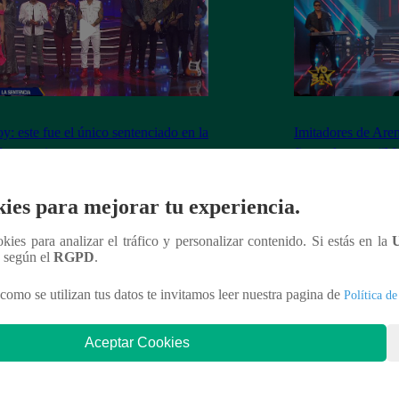
y: este fue el único sentenciado en la
Imitadores de Are
de este viernes
fiesta al cantar “M
ies para mejorar tu experiencia.
ookies para analizar el tráfico y personalizar contenido. Si estás en la
nteresar
n según el
RGPD
.
como se utilizan tus datos te invitamos leer nuestra pagina de
Política de
Aceptar Cookies