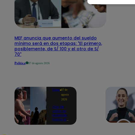
MEF anuncia que aumento del sueldo
mínimo será en dos etapas: "El primero,
posiblemente, de S/ 100 y el otro de S/
70"
Política
07 de agosto 2026
Lima
07 de
agosto
2026
Ola de
calor se
extiende
hasta el
lunes 10
de
agosto en