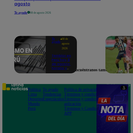
agosto
Te ayudo
08 de agosto 2026
Te
08 de
ayudo
agosto
2026
Temblor en
Perú hoy, 8
de agosto:
horario y
Encuéntranos también en
epicentro
del último
sismo,
según IGP
Teléfono: 219
X
Política
Te ayudo
Política de privacidad
1000
Lima
Tendencias
Términos y condiciones
Av. San
Deportes
Espectáculos
Términos y condiciones
Felipe 968
Mundo
aplicación
Jesús María
Perú
Términos y Condiciones
APP