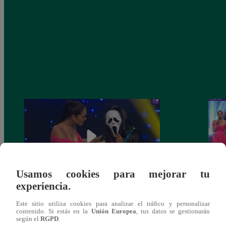
Usamos cookies para mejorar tu
experiencia.
Yo Soy 30 de noviembre del 2018 –
Yo So
Este sitio utiliza cookies para analizar el tráfico y personalizar
Programa completo
gala 
contenido. Si estás en la
Unión Europea
, tus datos se gestionarán
según el
RGPD
.