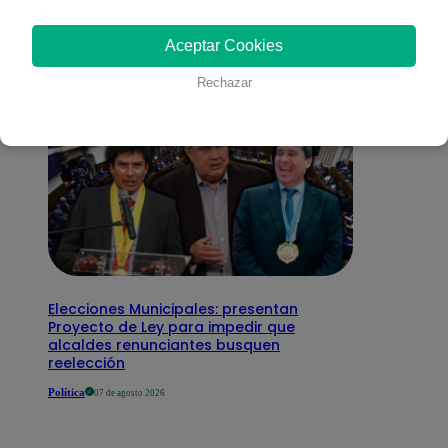
interesar
Aceptar Cookies
Rechazar
Elecciones Municipales: presentan
Proyecto de Ley para impedir que
alcaldes renunciantes busquen
reelección
Política
07 de agosto 2026