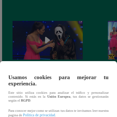
Yo Soy 30 de noviembre del 2018 –
Yo So
Programa completo
gala 
Usamos cookies para mejorar tu
experiencia.
Este sitio utiliza cookies para analizar el tráfico y personalizar
contenido. Si estás en la
Unión Europea
, tus datos se gestionarán
según el
RGPD
.
También te puede
Para conocer mejor como se utilizan tus datos te invitamos leer nuestra
Política de privacidad
pagina de
.