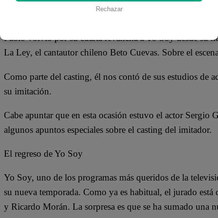
25 de julio 2018
Rechazar
Paolo volvió por su cuarta revancha a Yo Soy desde su nat
La Ley, el cantautor chileno Beto Cuevas. Sobre el escen
Como parte del casting, él nos contó de sus estudios de a
su imitación.
Cabe apuntar que en esta ocasión estuvo el actor Sergio 
algunos apuntos especiales sobre el casting del imitador.
El regreso de Yo Soy
Yo Soy, uno de los programas más queridos de la televisió
su nueva temporada. Como ya es habitual, el jurado est
y Ricardo Morán. La sorpresa es que se ha sumado una 