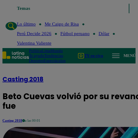
Temas
Lo último
Me Caigo de Risa
Lo último
Me Caigo de Risa
Perú Decide 2026
Fútbol peruano
Dólar
Valentina Valiente
Política
Lima
Mundo
Te ayudo
Tendencias
TV en vivo
MENÚ
Deportes
Espectáculos
Casting 2018
Beto Cuevas volvió por su revanc
fue
Casting 2018
a las 00:01