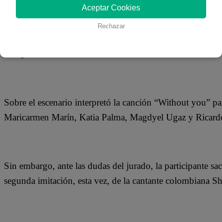
09 de octubre 2018
Aceptar Cookies
Rechazar
Jelena llegó por primera vez a Yo Soy para imitar a la c
Carey.
Sobre el escenario interpretó la canción “Without you” pa
Maricarmen Marín, Katia Palma, Magdyel Ugaz y Ricar
Sin embargo, ante las dudas del jurado, la participante sa
segunda imitación, esta vez, de la cantante colombiana Sh