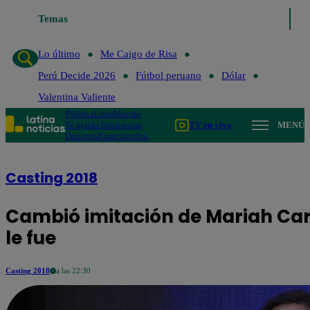
Temas
Lo último
Me
Lo último
Me Caigo de Risa
Perú Decide 2026
Fútbol peruano
Dólar
Valentina Valiente
Política
Lima
Mundo
Te ayudo
Tendencias
TV en vivo
MENÚ
Deportes
Espectáculos
Casting 2018
Cambió imitación de Mariah Care
le fue
Casting 2018
a las 22:30