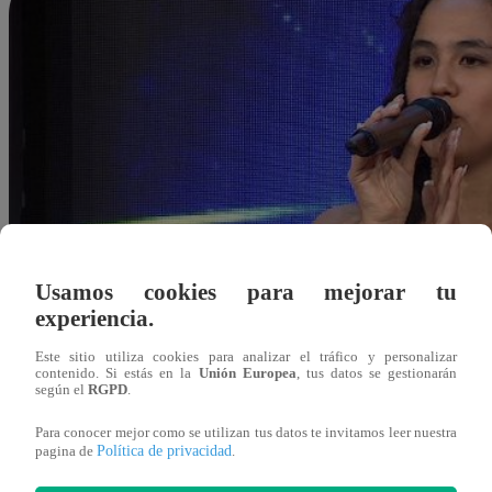
Usamos cookies para mejorar tu
experiencia.
Este sitio utiliza cookies para analizar el tráfico y personalizar
contenido. Si estás en la
Unión Europea
, tus datos se gestionarán
según el
RGPD
.
Para conocer mejor como se utilizan tus datos te invitamos leer nuestra
Política de privacidad
pagina de
.
Redacción Latina