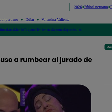
Lo último
Me Caigo de Risa
Perú Decide 2026
Fútbol peruano
D
bol peruano
Dólar
Valentina Valiente
lítica
Lima
Mundo
Te ayudo
Tendencias
Deportes
Espectáculos
Más
uso a rumbear al jurado de