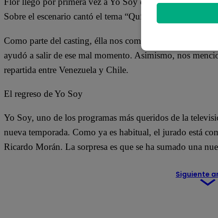
Flor llegó por primera vez a Yo Soy desde su natal Venezu
Sobre el escenario cantó el tema “Químbara”.
Como parte del casting, élla nos comentó de la grave enf
ayudó a salir de ese mal momento. Asimismo, nos mencionó
repartida entre Venezuela y Chile.
El regreso de Yo Soy
Yo Soy, uno de los programas más queridos de la televisió
nueva temporada. Como ya es habitual, el jurado está c
Ricardo Morán. La sorpresa es que se ha sumado una nu
Siguiente a