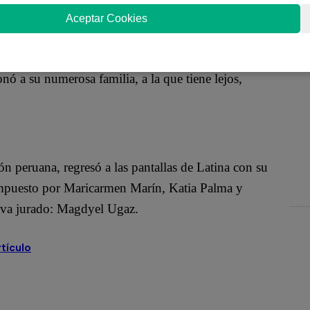
ela para imitar a la cantante cubana Celia Cruz.
Aceptar Cookies
ermedad que tuvo que superar y que la música le
 a su numerosa familia, a la que tiene lejos,
n peruana, regresó a las pantallas de Latina con su
ompuesto por Maricarmen Marín, Katia Palma y
eva jurado: Magdyel Ugaz.
rtículo