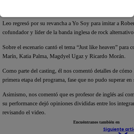
09 de octubre 2018
Leo regresó por su revancha a Yo Soy para imitar a Robert
cofundador y líder de la banda inglesa de rock alternativ
Sobre el escenario cantó el tema “Just like heaven” para 
Marín, Katia Palma, Magdyel Ugaz y Ricardo Morán.
Como parte del casting, él nos comentó detalles de cómo h
primera etapa del programa, fase que no pudo superar en 
Asimismo, nos comentó que es profesor de inglés así com
su performance dejó opiniones divididas entre los integran
revisando el video.
Encuéntranos también en
Siguiente artí