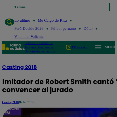
go de Risa
Temas
Perú Decide 2026
Fútbol peruano
Dólar
Valentina Valient
Lo último
Me Caigo de Risa
Perú Decide 2026
Fútbol peruano
Dólar
Valentina Valiente
Política
Lima
Mundo
Te ayudo
Tendencias
TV en vivo
MENÚ
Deportes
Espectáculos
Casting 2018
Imitador de Robert Smith cantó 
convencer al jurado
Casting 2018
a las 23:37