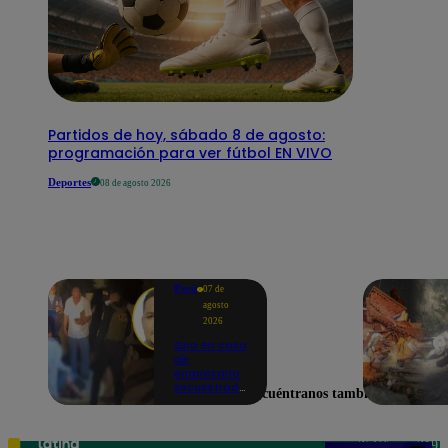
Partidos de hoy, sábado 8 de agosto:
programación para ver fútbol EN VIVO
Deportes
08 de agosto 2026
Perú
07 de
agosto
2026
Giro en caso
de
empresario
secuestrado
Encuéntranos también en
y asesinado:
Habría sido
un ajuste de
cuentas
Teléfono: 219