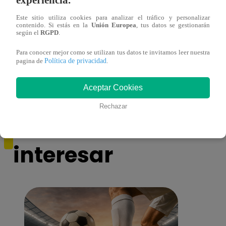
Este sitio utiliza cookies para analizar el tráfico y personalizar
contenido. Si estás en la
Unión Europea
, tus datos se gestionarán
según el
RGPD
.
Yo Soy GRANDES BATALLAS: ¡El
Yo 
Pájaro Gómez venció a Miguel Mateos y
rock 
Para conocer mejor como se utilizan tus datos te invitamos leer nuestra
mantuvo su silla de consagrado!
Migu
Política de privacidad
pagina de
.
Aceptar Cookies
Rechazar
También te puede
interesar