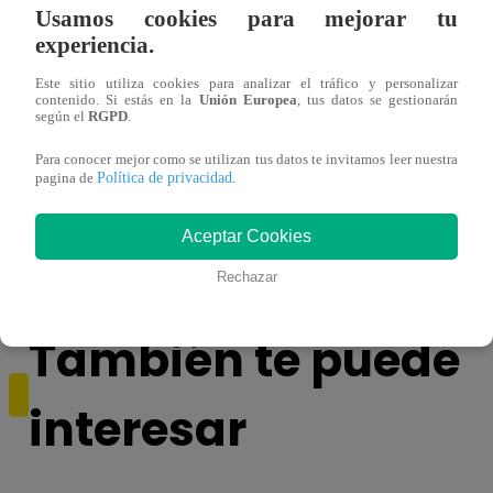
Usamos cookies para mejorar tu
experiencia.
Este sitio utiliza cookies para analizar el tráfico y personalizar
contenido. Si estás en la
Unión Europea
, tus datos se gestionarán
según el
RGPD
.
Para conocer mejor como se utilizan tus datos te invitamos leer nuestra
Yo Soy GRANDES BATALLAS: ¡El
Yo 
Política de privacidad
pagina de
.
Pájaro Gómez venció a Miguel Mateos y
rock 
mantuvo su silla de consagrado!
Migu
Aceptar Cookies
Rechazar
También te puede
interesar