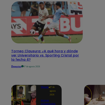
Torneo Clausura: ¿A qué hora y dónde
ver Universitario vs. Sporting Cristal por
la fecha 4?
Deportes
07 de agosto 2026
Mundo
07 de
agosto
2026
Nueve
influencers