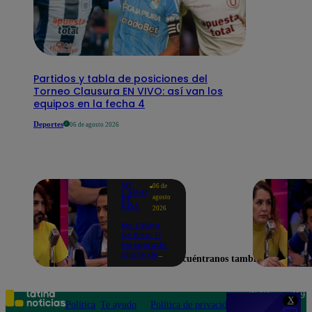
Partidos y tabla de posiciones del
Torneo Clausura EN VIVO: así van los
equipos en la fecha 4
Deportes
06 de agosto 2026
ME
06 de
CAIGO
agosto
DE
RISA
2026
Me Caigo
De Risa: El
inesperado
chiste de
Encuéntranos también en
tres actos
de Manuel
Gold que
hizo
Teléfono: 219
X
explotar a
Política
Te ayudo
Política de privacidad
1000