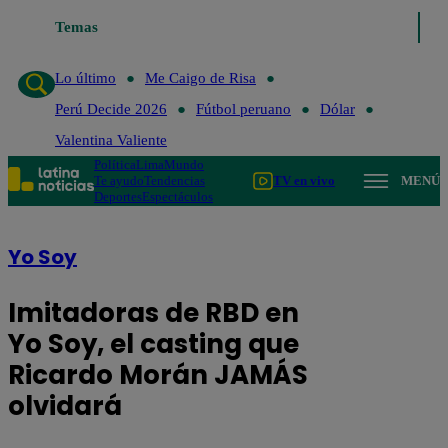
Temas
Lo último
Me Caigo de Risa
Per
Lo último
Me Caigo de Risa
Perú Decide 2026
Fútbol peruano
Dólar
Valentina Valiente
Política
Lima
Mundo
Te ayudo
Tendencias
TV en vivo
MENÚ
Deportes
Espectáculos
Yo Soy
Imitadoras de RBD en
Yo Soy, el casting que
Ricardo Morán JAMÁS
olvidará