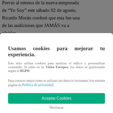
Previo al estreno de la nueva temporada
de “Yo Soy” este sábado 02 de agosto,
Ricardo Morán confesó que esta fue una
de las audiciones que JAMÁS va a
olvidar.
Mira AQUÍ la nueva
Usamos cookies para mejorar tu
experiencia.
promoción de “Yo Soy”
Este sitio utiliza cookies para analizar el tráfico y personalizar
contenido. Si estás en la
Unión Europea
, tus datos se gestionarán
según el
RGPD
.
Para conocer mejor como se utilizan tus datos te invitamos leer nuestra
Política de privacidad
pagina de
.
Aceptar Cookies
Rechazar