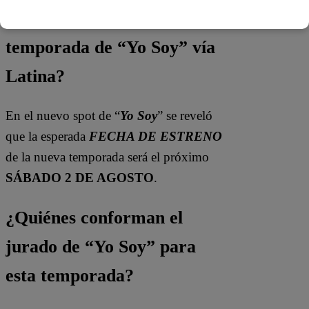
¿Cuándo se estrena la nueva
temporada de “Yo Soy” vía
Latina?
En el nuevo spot de “
Yo Soy
” se reveló
que la esperada
FECHA DE ESTRENO
de la nueva temporada será el próximo
SÁBADO 2 DE AGOSTO
.
¿Quiénes conforman el
jurado de “Yo Soy” para
esta temporada?