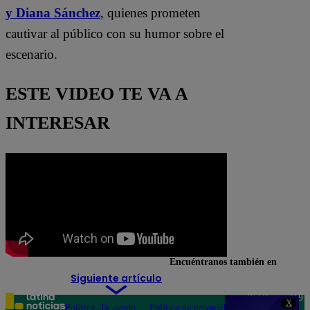
y Diana Sánchez
, quienes prometen
cautivar al público con su humor sobre el
escenario.
ESTE VIDEO TE VA A
INTERESAR
Encuéntranos también en
Siguiente artículo
Teléfono: 219
X
Política
Te ayudo
Política de privacidad
1000