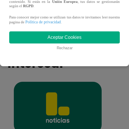
Pájaro Gómez venció a Miguel Mateos y
rock 
contenido. Si estás en la
Unión Europea
, tus datos se gestionarán
según el
RGPD
.
mantuvo su silla de consagrado!
Migu
Para conocer mejor como se utilizan tus datos te invitamos leer nuestra
Política de privacidad
pagina de
.
Aceptar Cookies
También te puede
Rechazar
interesar