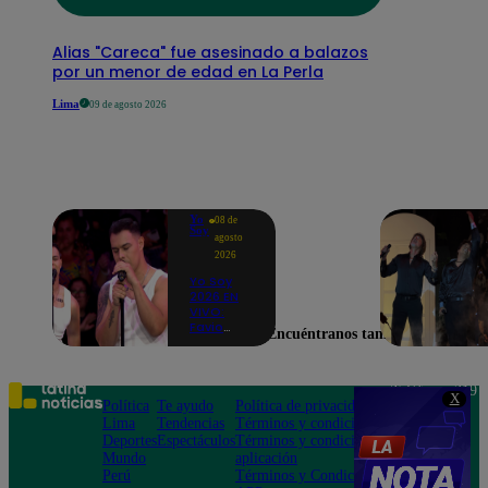
Alias "Careca" fue asesinado a balazos
por un menor de edad en La Perla
Lima
09 de agosto 2026
Yo
08 de
Soy
agosto
2026
Yo Soy
2026 EN
VIVO:
Favio
Encuéntranos también en
Enríquez
sorprende
como
Ricky
Teléfono: 219
X
Martin y
Política
Te ayudo
Política de privacidad
1000
pone a
Lima
Tendencias
Términos y condiciones
Av. San
bailar a
Deportes
Espectáculos
Términos y condiciones
Felipe 968
todos en
Mundo
aplicación
Jesús María
pleno
Perú
Términos y Condiciones
CASTING