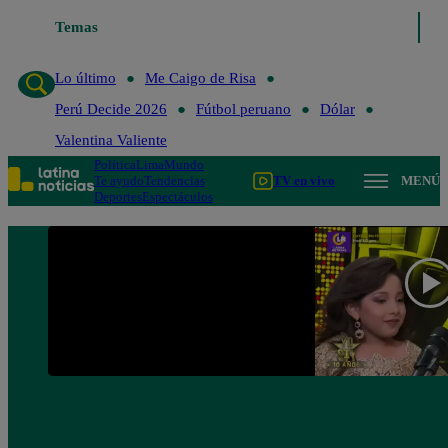
Temas
Lo último
Me Caigo de Ris
Lo último
Me Caigo de Risa
Perú Decide 2026
Fútbol peruano
Dólar
Valentina Valiente
Política
Lima
Mundo
Te ayudo
Tendencias
TV en vivo
MENÚ
Deportes
Espectáculos