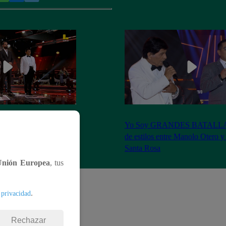
S BATALLAS: ¡La
Yo Soy GRANDES BATALLAS:
ilberto Santa Rosa ganó
de estilos entre Manolo Otero y
Santa Rosa
Unión Europea
, tus
.
 privacidad
Rechazar