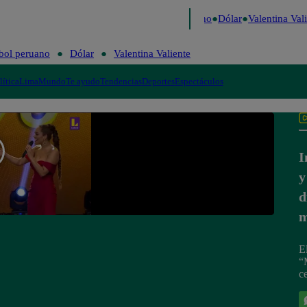
aigo de Risa
Perú Decide 2026
Fútbol peruano
Dólar
Valentina Vali
bol peruano
Dólar
Valentina Valiente
lítica
Lima
Mundo
Te ayudo
Tendencias
Deportes
Espectáculos
I
y
d
m
E
“
ce