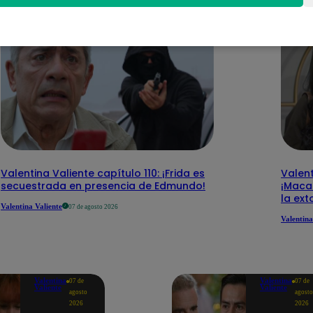
Valentina Valiente capítulo 110: ¡Frida es
Valent
secuestrada en presencia de Edmundo!
¡Macar
la ext
Valentina Valiente
07 de agosto 2026
Valentina
Valentina
Valentina
07 de
07 de
Valiente
Valiente
agosto
agosto
2026
2026