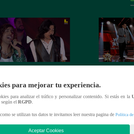
Soy GRANDES BATALLAS: El
Yo Soy GRANDE
tomó el escenario con el reto de
salsa se impuso! G
ies para mejorar tu experiencia.
el Mateos
la batalla
ookies para analizar el tráfico y personalizar contenido. Si estás en la
n según el
RGPD
.
como se utilizan tus datos te invitamos leer nuestra pagina de
Política de
nteresar
Aceptar Cookies