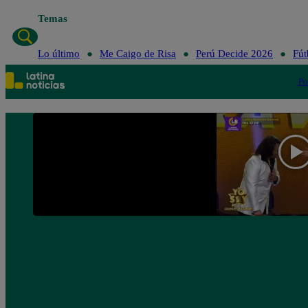
Temas
Lo último
Me C
Lo último
Me Caigo de Risa
Perú Decide 2026
Fút
Po