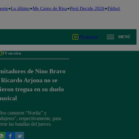
ente
Lo último
Me Caigo de Risa
Perú Decide 2026
Fútbol peruano
TV en vivo
MENÚ
TV en vivo
mitadores de Nino Bravo
 Ricardo Arjona no se
ieron tregua en su duelo
usical
llos cantaron “Noelia” y
Mujeres”, respectivamente, para
rrar las batallas del jueves.